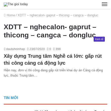
Home
/
XDTT – nghecalon- gaprut – thicong – cangca – dongluc
XDTT – nghecalon- gaprut –
thicong – cangca – dongluc
Kinh tế
dautuhoinhap
23/07/2020
0
398
Xây dựng Trung tâm Nghề cá lớn: gấp rút
thi công cảng cá động lực
Hiện nay, đơn vị thi công đang gấp rút triển khai dự án Cảng cá động
lực, thuộc Trung tâm…
TIN MỚI