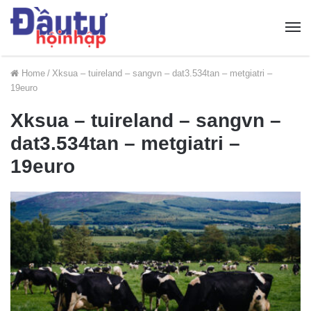
Home
/
Xksua – tuireland – sangvn – dat3.534tan – metgiatri –
19euro
Xksua – tuireland – sangvn –
dat3.534tan – metgiatri –
19euro