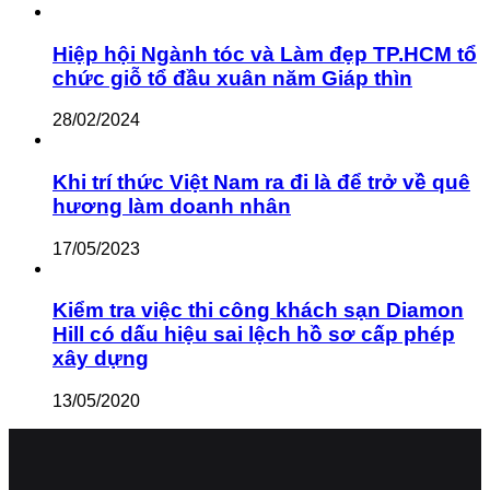
Hiệp hội Ngành tóc và Làm đẹp TP.HCM tổ
chức giỗ tổ đầu xuân năm Giáp thìn
28/02/2024
Khi trí thức Việt Nam ra đi là để trở về quê
hương làm doanh nhân
17/05/2023
Kiểm tra việc thi công khách sạn Diamon
Hill có dấu hiệu sai lệch hồ sơ cấp phép
xây dựng
13/05/2020