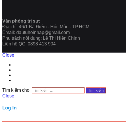
Văn phòng trị sự:
Địa chỉ: 46/1 Bà Điểm - Hóc Môn - TP.HCM
Email: dautuhoinhap@gmail.com
Phụ trách nội dung: Lê Thị Hiền Chinh
Liên hệ QC: 0898 413 904
Close
Tìm kiếm cho:
Close
Log In