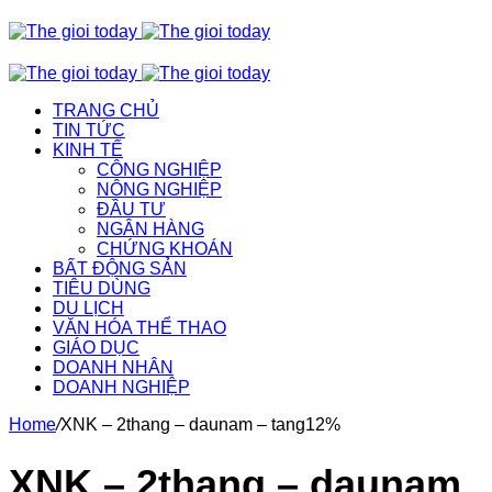
TRANG CHỦ
TIN TỨC
KINH TẾ
CÔNG NGHIỆP
NÔNG NGHIỆP
ĐẦU TƯ
NGÂN HÀNG
CHỨNG KHOÁN
BẤT ĐỘNG SẢN
TIÊU DÙNG
DU LỊCH
VĂN HÓA THỂ THAO
GIÁO DỤC
DOANH NHÂN
DOANH NGHIỆP
Home
/
XNK – 2thang – daunam – tang12%
XNK – 2thang – daunam