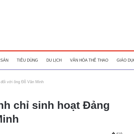
 SẢN
TIÊU DÙNG
DU LỊCH
VĂN HÓA THỂ THAO
GIÁO DỤ
g đối với ông Đỗ Văn Minh
ình chỉ sinh hoạt Đảng
Minh