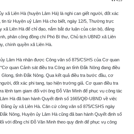
419
y xã Liên Hà (huyện Lâm Hà) là nghi can giết người, đốt xác
5, tin từ Huyện uỷ Lâm Hà cho biết, ngày 12/5, Thường trực
y xã Liên Hà để chỉ đạo, nắm bắt dư luận của cán bộ, đảng
hình, phân công đồng chí Phó Bí thư, Chủ tịch UBND xã Liên
ủy, chính quyền xã Liên Hà.
ện ủy Lâm Hà nhận được Công văn số 875/CSHS của Cơ quan
 “Cơ quan Cảnh sát điều tra Công an tỉnh Đắk Nông đang điều
k Glong, tỉnh Đắk Nông. Qua kết quả điều tra bước đầu, cơ
người, đốt xác phi tang, tạo hiện trường giả. Cơ quan điều tra
, ra lệnh tạm giam đối với ông Đỗ Văn Minh để phục vụ công tác
ện Lâm Hà đã ban hành Quyết định số 1665/QĐ-UBND về việc
thư Đảng ủy xã Liên Hà. Căn cứ công văn số 875/CSHS ngày
h Đắk Nông, Huyện ủy Lâm Hà cũng đã ban hành Quyết định số
ối với đồng chí Đỗ Văn Minh theo quy định để phục vụ công