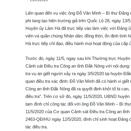
13/05/2020
Liên quan đến vụ việc ông Đỗ Văn Minh – Bí thư Đảng ủ
phi tang tạo hiện trường giả trên Quốc Lộ 28, ngày 13/
Huyện ủy Lâm Hà đã trực tiếp vào làm việc với Đảng ủ
viên và quần chúng Nhân dân; đồng thời, ổn định tình 
Hà trực tiếp chỉ đạo, điều hành mọi hoạt động của cấp 
Trước đó, ngày 11/5, ngay sau khi Thường trực Huy
Cảnh sát Điều tra Công an tỉnh Đắk Nông với nội dung:
tra vụ án giết người xảy ra ngày 3/5/2020 tại huyện Đắ
quan điều tra xác định: Đỗ Văn Minh đã có hành vi giết 
Công an tỉnh Đắk Nông đã ra quyết định khởi tố bị can
điều tra”. Trên cơ sở đó, ngày 11/5/2020, UBND huy
tạm đình chỉ công tác đối với ông Đỗ Văn Minh – Bí 
11/5/2020 của Cơ quan Cảnh sát Điều tra Công an tỉn
2463-QĐ/HU ngày 12/5/2020, đình chỉ sinh hoạt Đảng đ
tác điều tra.