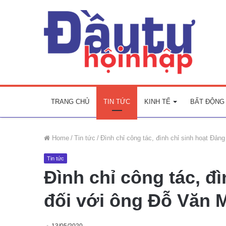
TRANG CHỦ
TIN TỨC
KINH TẾ
BẤT ĐỘNG
Home
/
Tin tức
/
Đình chỉ công tác, đình chỉ sinh hoạt Đản
Tin tức
Đình chỉ công tác, đ
đối với ông Đỗ Văn 