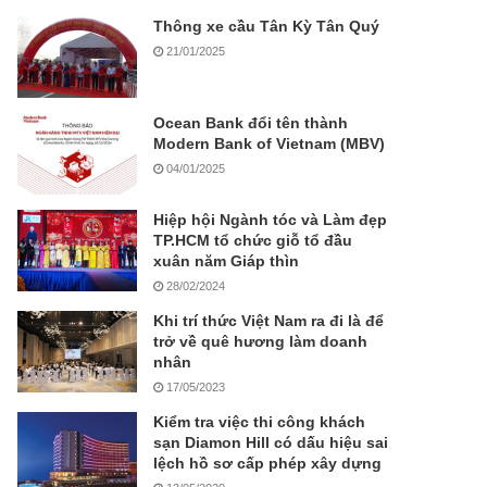
Thông xe cầu Tân Kỳ Tân Quý
21/01/2025
Ocean Bank đổi tên thành
Modern Bank of Vietnam (MBV)
04/01/2025
Hiệp hội Ngành tóc và Làm đẹp
TP.HCM tổ chức giỗ tổ đầu
xuân năm Giáp thìn
28/02/2024
Khi trí thức Việt Nam ra đi là để
trở về quê hương làm doanh
nhân
17/05/2023
Kiểm tra việc thi công khách
sạn Diamon Hill có dấu hiệu sai
lệch hồ sơ cấp phép xây dựng