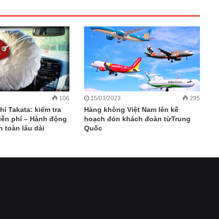
106
15/03/2023
295
khí Takata: kiểm tra
Hàng không Việt Nam lên kế
iễn phí – Hành động
hoạch đón khách đoàn từTrung
 toàn lâu dài
Quốc