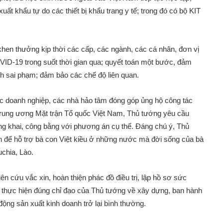
uất khẩu tự do các thiết bị khẩu trang y tế; trong đó có bộ KIT
khen thưởng kịp thời các cấp, các ngành, các cá nhân, đơn vị
OVID-19 trong suốt thời gian qua; quyết toán một bước, đảm
nh sai phạm; đảm bảo các chế độ liên quan.
c doanh nghiệp, các nhà hảo tâm đóng góp ủng hộ công tác
rung ương Mặt trận Tổ quốc Việt Nam, Thủ tướng yêu cầu
ông khai, công bằng với phương án cụ thể. Đáng chú ý, Thủ
ên để hỗ trợ bà con Việt kiều ở những nước mà đời sống của bà
uchia, Lào.
hiên cứu vắc xin, hoàn thiện phác đồ điều trị, lập hồ sơ sức
 thực hiện đúng chỉ đạo của Thủ tướng về xây dựng, ban hành
động sản xuất kinh doanh trở lại bình thường.