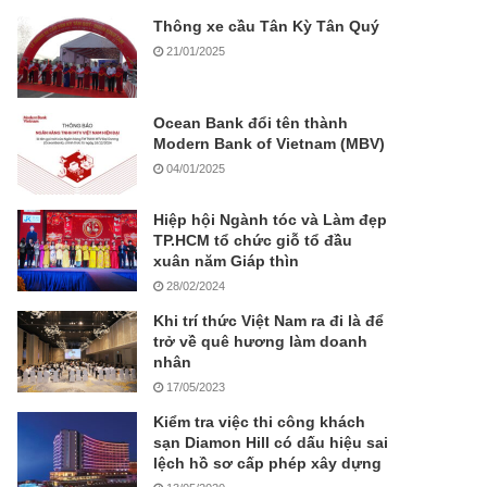
Thông xe cầu Tân Kỳ Tân Quý
21/01/2025
Ocean Bank đổi tên thành
Modern Bank of Vietnam (MBV)
04/01/2025
Hiệp hội Ngành tóc và Làm đẹp
TP.HCM tổ chức giỗ tổ đầu
xuân năm Giáp thìn
28/02/2024
Khi trí thức Việt Nam ra đi là để
trở về quê hương làm doanh
nhân
17/05/2023
Kiểm tra việc thi công khách
sạn Diamon Hill có dấu hiệu sai
lệch hồ sơ cấp phép xây dựng