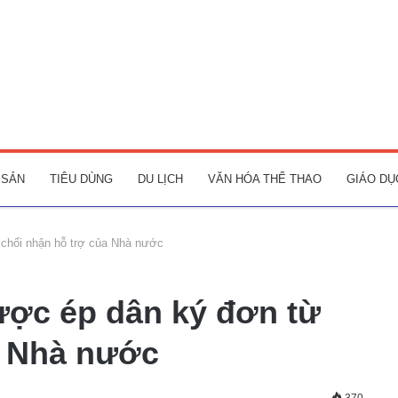
 SẢN
TIÊU DÙNG
DU LỊCH
VĂN HÓA THỂ THAO
GIÁO DỤ
chối nhận hỗ trợ của Nhà nước
ợc ép dân ký đơn từ
a Nhà nước