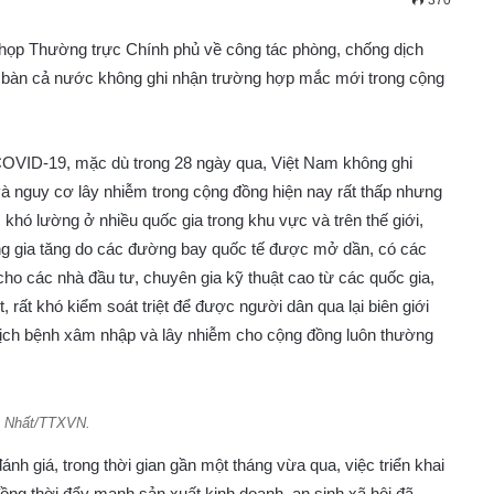
370
họp Thường trực Chính phủ về công tác phòng, chống dịch
địa bàn cả nước không ghi nhận trường hợp mắc mới trong cộng
OVID-19, mặc dù trong 28 ngày qua, Việt Nam không ghi
 nguy cơ lây nhiễm trong cộng đồng hiện nay rất thấp nhưng
 khó lường ở nhiều quốc gia trong khu vực và trên thế giới,
ng gia tăng do các đường bay quốc tế được mở dần, có các
o các nhà đầu tư, chuyên gia kỹ thuật cao từ các quốc gia,
 rất khó kiểm soát triệt để được người dân qua lại biên giới
ịch bệnh xâm nhập và lây nhiễm cho cộng đồng luôn thường
g Nhất/TTXVN.
h giá, trong thời gian gần một tháng vừa qua, việc triển khai
ồng thời đẩy mạnh sản xuất kinh doanh, an sinh xã hội đã