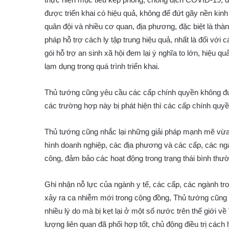
được triển khai có hiệu quả, không để đứt gãy nền kinh
quân đội và nhiều cơ quan, địa phương, đặc biệt là th
pháp hỗ trợ cách ly tập trung hiệu quả, nhất là đối với
gói hỗ trợ an sinh xã hội đem lại ý nghĩa to lớn, hiệu q
lạm dụng trong quá trình triển khai.
Thủ tướng cũng yêu cầu các cấp chính quyền không đư
các trường hợp này bị phát hiện thì các cấp chính quyề
Thủ tướng cũng nhắc lại những giải pháp mạnh mẽ vừa đ
hình doanh nghiệp, các địa phương và các cấp, các ng
công, đảm bảo các hoạt động trong trạng thái bình thư
Ghi nhận nỗ lực của ngành y tế, các cấp, các ngành tr
xảy ra ca nhiễm mới trong cộng đồng, Thủ tướng cũng nê
nhiều lý do mà bị kẹt lại ở một số nước trên thế giới
lượng liên quan đã phối hợp tốt, chủ động điều trị cách