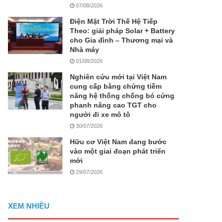
07/08/2026
Điện Mặt Trời Thế Hệ Tiếp
Theo: giải pháp Solar + Battery
cho Gia đình – Thương mại và
Nhà máy
01/08/2026
Nghiên cứu mới tại Việt Nam
cung cấp bằng chứng tiềm
năng hệ thống chống bó cứng
phanh nâng cao TGT cho
người đi xe mô tô
30/07/2026
Hữu cơ Việt Nam đang bước
vào một giai đoạn phát triển
mới
29/07/2026
XEM NHIỀU