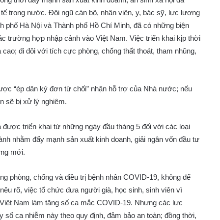
 tế trong nước. Đội ngũ cán bộ, nhân viên, y, bác sỹ, lực lượng
ành phố Hà Nội và Thành phố Hồ Chí Minh, đã có những biện
 các trường hợp nhập cảnh vào Việt Nam. Việc triển khai kịp thời
uả cao; đi đôi với tích cực phòng, chống thất thoát, tham nhũng,
ợc “ép dân ký đơn từ chối” nhận hỗ trợ của Nhà nước; nếu
n sẽ bị xử lý nghiêm.
ược triển khai từ những ngày đầu tháng 5 đối với các loại
ành nhằm đẩy mạnh sản xuất kinh doanh, giải ngân vốn đầu tư
ờng mới.
ong phòng, chống và điều trị bệnh nhân COVID-19, không để
u rõ, việc tổ chức đưa người già, học sinh, sinh viên vì
 về Việt Nam làm tăng số ca mắc COVID-19. Nhưng các lực
 ly số ca nhiễm này theo quy định, đảm bảo an toàn; đồng thời,