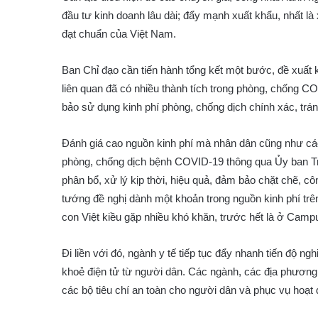
đầu tư kinh doanh lâu dài; đẩy mạnh xuất khẩu, nhất là x
đạt chuẩn của Việt Nam.
Ban Chỉ đạo cần tiến hành tổng kết một bước, đề xuất 
liên quan đã có nhiều thành tích trong phòng, chống C
bảo sử dụng kinh phí phòng, chống dịch chính xác, trá
Đánh giá cao nguồn kinh phí mà nhân dân cũng như cá
phòng, chống dịch bệnh COVID-19 thông qua Ủy ban T
phân bổ, xử lý kịp thời, hiệu quả, đảm bảo chặt chẽ, c
tướng đề nghị dành một khoản trong nguồn kinh phí tr
con Việt kiều gặp nhiều khó khăn, trước hết là ở Camp
Đi liền với đó, ngành y tế tiếp tục đẩy nhanh tiến độ ng
khoẻ điện tử từ người dân. Các ngành, các địa phương
các bộ tiêu chí an toàn cho người dân và phục vụ hoạt 