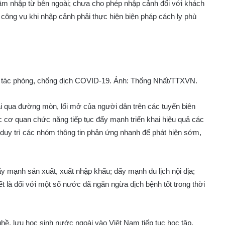
xâm nhập từ bên ngoài; chưa cho phép nhập cảnh đối với khách
 công vụ khi nhập cảnh phải thực hiện biện pháp cách ly phù
 tác phòng, chống dịch COVID-19. Ảnh: Thống Nhất/TTXVN.
ại qua đường mòn, lối mở của người dân trên các tuyến biên
 cơ quan chức năng tiếp tục đẩy mạnh triển khai hiệu quả các
 duy trì các nhóm thông tin phản ứng nhanh để phát hiện sớm,
ẩy mạnh sản xuất, xuất nhập khẩu; đẩy mạnh du lịch nội địa;
ết là đối với một số nước đã ngăn ngừa dịch bệnh tốt trong thời
hề, lưu học sinh nước ngoài vào Việt Nam tiếp tục học tập,