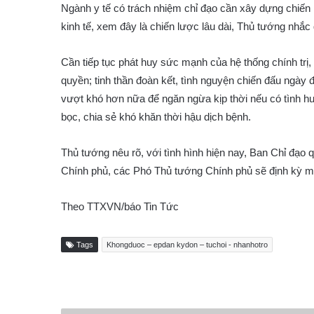
Ngành y tế có trách nhiệm chỉ đạo cần xây dựng chiến 
kinh tế, xem đây là chiến lược lâu dài, Thủ tướng nhắ
Cần tiếp tục phát huy sức mạnh của hệ thống chính trị, 
quyền; tinh thần đoàn kết, tình nguyện chiến đấu ngày 
vượt khó hơn nữa để ngăn ngừa kịp thời nếu có tình hu
bọc, chia sẻ khó khăn thời hậu dịch bệnh.
Thủ tướng nêu rõ, với tình hình hiện nay, Ban Chỉ đạo qu
Chính phủ, các Phó Thủ tướng Chính phủ sẽ định kỳ mộ
Theo TTXVN/báo Tin Tức
Tags
Khongduoc – epdan kydon – tuchoi - nhanhotro