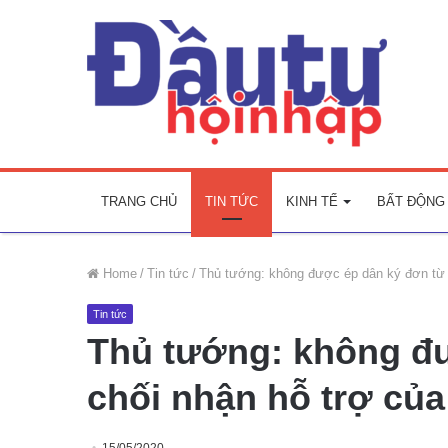
TRANG CHỦ
TIN TỨC
KINH TẾ
BẤT ĐỘNG
Home
/
Tin tức
/
Thủ tướng: không được ép dân ký đơn từ 
Tin tức
Thủ tướng: không đư
chối nhận hỗ trợ củ