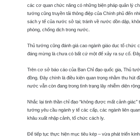
các cơ quan chức năng có những biện pháp quản lý chặ
tướng cũng truyền tải thông điệp của Chính phủ đến n
sách y tế của nước sở tại; tránh về nước dồn dập, kh
phòng, chống dịch trong nước.
Thủ tướng cũng đánh giá cao ngành giáo dục tổ chức cho
đáng mừng là chưa có bất cứ một để xảy ra sự cố. Đây
Trên cơ sở báo cáo của Ban Chỉ đạo quốc gia, Thủ tướ
đồng. Đây chính là điều kiện quan trọng nhằm thu hút đ
nước vẫn còn đang trong tình trạng lây nhiễm diện rộng
Nhắc lại tinh thần chỉ đạo “không được mất cảnh giác” t
tướng yêu cầu ngành y tế các cấp, các ngành liên quan 
khâu xuất nhập cảnh, tổ chức cách ly.
Để tiếp tục thực hiện mục tiêu kép – vừa phát triển kin