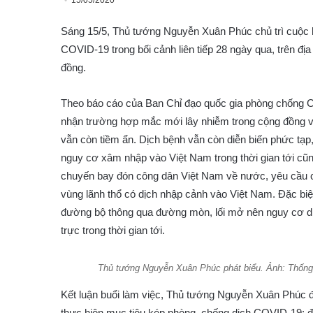
15/05/2020
Sáng 15/5, Thủ tướng Nguyễn Xuân Phúc chủ trì cuộc 
COVID-19 trong bối cảnh liên tiếp 28 ngày qua, trên 
đồng.
Theo báo cáo của Ban Chỉ đạo quốc gia phòng chống C
nhận trường hợp mắc mới lây nhiễm trong cộng đồng và
vẫn còn tiềm ẩn. Dịch bệnh vẫn còn diễn biến phức tạp,
nguy cơ xâm nhập vào Việt Nam trong thời gian tới cũ
chuyến bay đón công dân Việt Nam về nước, yêu cầu ch
vùng lãnh thổ có dịch nhập cảnh vào Việt Nam. Đặc biệt,
đường bộ thông qua đường mòn, lối mở nên nguy cơ d
trực trong thời gian tới.
Thủ tướng Nguyễn Xuân Phúc phát biểu. Ảnh: Thốn
Kết luận buổi làm việc, Thủ tướng Nguyễn Xuân Phúc đán
thực hiện mục tiêu kép phòng, chống dịch COVID-19; đ