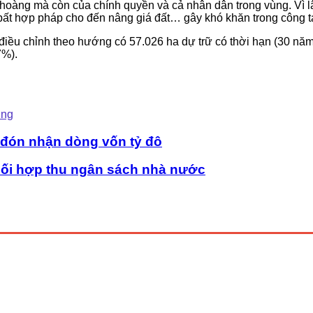
àng mà còn của chính quyền và cả nhân dân trong vùng. Vì lâu n
bất hợp pháp cho đến nâng giá đất… gây khó khăn trong công tác
ất điều chỉnh theo hướng có 57.026 ha dự trữ có thời hạn (30 n
7%).
ung
u đón nhận dòng vốn tỷ đô
ối hợp thu ngân sách nhà nước