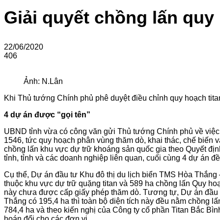
Giải quyết chồng lấn quy
22/06/2020
406
Ảnh: N.Lân
Khi Thủ tướng Chính phủ phê duyệt điều chỉnh quy hoạch titan 
4 dự án được “gọi tên”
UBND tỉnh vừa có công văn gửi Thủ tướng Chính phủ về việc tr
1546, tức quy hoạch phân vùng thăm dò, khai thác, chế biến 
chồng lấn khu vực dự trữ khoáng sản quốc gia theo Quyết đị
tỉnh, tỉnh và các doanh nghiệp liên quan, cuối cùng 4 dự án đều
Cụ thể, Dự án đầu tư Khu đô thị du lịch biển TMS Hòa Thắng 
thuộc khu vực dự trữ quặng titan và 589 ha chồng lấn Quy hoạ
này chưa được cấp giấy phép thăm dò. Tương tự, Dự án đầu tư
Thắng có 195,4 ha thì toàn bộ diện tích này đều nằm chồng lấ
784,4 ha và theo kiến nghị của Công ty cổ phần Titan Bắc Bình
hoán đổi cho các đơn vị.