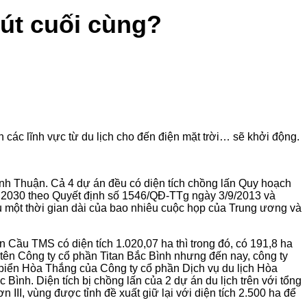
gút cuối cùng?
 các lĩnh vực từ du lịch cho đến điện mặt trời… sẽ khởi động.
Bình Thuận. Cả 4 dự án đều có diện tích chồng lấn Quy hoạch
m 2030 theo Quyết định số 1546/QĐ-TTg ngày 3/9/2013 và
 một thời gian dài của bao nhiêu cuộc họp của Trung ương và
 Cầu TMS có diện tích 1.020,07 ha thì trong đó, có 191,8 ha
 tên Công ty cổ phần Titan Bắc Bình nhưng đến nay, công ty
 biển Hòa Thắng của Công ty cổ phần Dịch vụ du lịch Hòa
ình. Diện tích bị chồng lấn của 2 dự án du lịch trên với tổng
II, vùng được tỉnh đề xuất giữ lại với diện tích 2.500 ha để