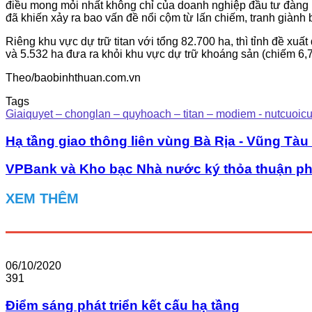
điều mong mỏi nhất không chỉ của doanh nghiệp đầu tư đàng ho
đã khiến xảy ra bao vấn đề nổi cộm từ lấn chiếm, tranh giành 
Riêng khu vực dự trữ titan với tổng 82.700 ha, thì tỉnh đề xu
và 5.532 ha đưa ra khỏi khu vực dự trữ khoáng sản (chiếm 6,
Theo/baobinhthuan.com.vn
Tags
Giaiquyet – chonglan – quyhoach – titan – modiem - nutcuoic
Hạ tầng giao thông liên vùng Bà Rịa - Vũng Tà
VPBank và Kho bạc Nhà nước ký thỏa thuận ph
XEM THÊM
06/10/2020
391
Điểm sáng phát triển kết cấu hạ tầng