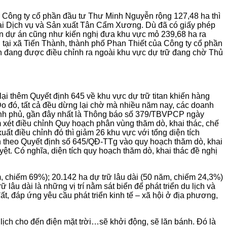
a Công ty cổ phần đầu tư Thư Minh Nguyễn rộng 127,48 ha thì
ại Dịch vụ và Sản xuất Tân Cẩm Xương. Dù đã có giấy phép
ện dự án cũng như kiến nghị đưa khu vực mỏ 239,68 ha ra
 tại xã Tiến Thành, thành phố Phan Thiết của Công ty cổ phần
rên đang được điều chỉnh ra ngoài khu vực dự trữ đang chờ Thủ
ại thêm Quyết định 645 về khu vực dự trữ titan khiến hàng
. Do đó, tất cả đều dừng lại chờ mà nhiều năm nay, các doanh
ính phủ, gần đây nhất là Thông báo số 379/TBVPCP ngày
ét điều chỉnh Quy hoạch phân vùng thăm dò, khai thác, chế
ất điều chỉnh đó thì giảm 26 khu vực với tổng diện tích
an theo Quyết định số 645/QĐ-TTg vào quy hoạch thăm dò, khai
t. Có nghĩa, diện tích quy hoạch thăm dò, khai thác đề nghị
ăm, chiếm 69%); 20.142 ha dự trữ lâu dài (50 năm, chiếm 24,3%)
âu dài là những vị trí nằm sát biển để phát triển du lịch và
ất, đáp ứng yêu cầu phát triển kinh tế – xã hội ở địa phương,
lịch cho đến điện mặt trời…sẽ khởi động, sẽ lăn bánh. Đó là