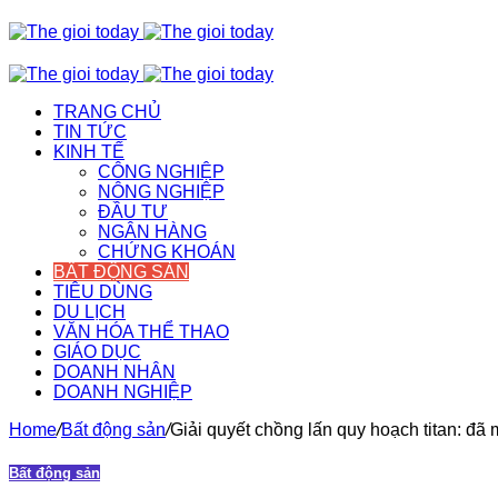
TRANG CHỦ
TIN TỨC
KINH TẾ
CÔNG NGHIỆP
NÔNG NGHIỆP
ĐẦU TƯ
NGÂN HÀNG
CHỨNG KHOÁN
BẤT ĐỘNG SẢN
TIÊU DÙNG
DU LỊCH
VĂN HÓA THỂ THAO
GIÁO DỤC
DOANH NHÂN
DOANH NGHIỆP
Home
/
Bất động sản
/
Giải quyết chồng lấn quy hoạch titan: đã
Bất động sản