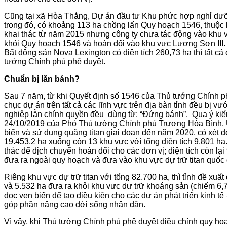
Cũng tại xã Hòa Thắng, Dự án đầu tư Khu phức hợp nghỉ dưỡn
trong đó, có khoảng 113 ha chồng lấn Quy hoạch 1546, thuộ
khai thác từ năm 2015 nhưng công ty chưa tác động vào khu 
khỏi Quy hoạch 1546 và hoán đổi vào khu vực Lương Sơn III. 
Bất động sản Nova Lexington có diện tích 260,73 ha thì tất c
tướng Chính phủ phê duyệt.
Chuẩn bị lăn bánh?
Sau 7 năm, từ khi Quyết định số 1546 của Thủ tướng Chính phủ
chục dự án trên tất cả các lĩnh vực trên địa bàn tỉnh đều bị v
nghiệp lẫn chính quyền đều dùng từ: “Đứng bánh”. Qua ý ki
24/10/2019 của Phó Thủ tướng Chính phủ Trương Hòa Bình, UB
biến và sử dụng quặng titan giai đoạn đến năm 2020, có xét đ
19.453,2 ha xuống còn 13 khu vực với tổng diện tích 9.801 ha
thác để dịch chuyển hoán đổi cho các đơn vị; diện tích còn l
đưa ra ngoài quy hoạch và đưa vào khu vực dự trữ titan quốc 
Riêng khu vực dự trữ titan với tổng 82.700 ha, thì tỉnh đề xu
và 5.532 ha đưa ra khỏi khu vực dự trữ khoáng sản (chiếm 6,7%
dọc ven biển để tạo điều kiện cho các dự án phát triển kinh tế
góp phần nâng cao đời sống nhân dân.
Vì vậy, khi Thủ tướng Chính phủ phê duyệt điều chỉnh quy hoạ