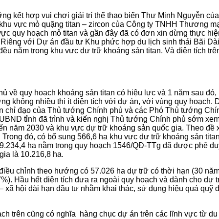
g kết hợp vui chơi giải trí thể thao biển Thư Minh Nguyễn củ
c khu vực mỏ quặng titan – zircon của Công ty TNHH Thương m
vực quy hoạch mỏ titan và gần đây đã có đơn xin dừng thực hi
Riêng với Dự án đầu tư Khu phức hợp du lịch sinh thái Bãi Dài
ả đều nằm trong khu vực dự trữ khoáng sản titan. Và diện tích t
 về quy hoạch khoáng sản titan có hiệu lực và 1 năm sau đó, l
ướng không nhiều thì ít diện tích với dự án, với vùng quy hoạch
ến chỉ đạo của Thủ tướng Chính phủ và các Phó Thủ tướng Ch
ND tỉnh đã trình và kiến nghị Thủ tướng Chính phủ sớm xem x
ến năm 2030 và khu vực dự trữ khoáng sản quốc gia. Theo đề xu
. Trong đó, có bổ sung 566,6 ha khu vực dự trữ khoáng sản tit
ại 9.234,4 ha nằm trong quy hoạch 1546/QĐ-TTg đã được phê duyệ
gia là 10.216,8 ha.
ất điều chỉnh theo hướng có 57.026 ha dự trữ có thời hạn (30 n
). Hầu hết diện tích đưa ra ngoài quy hoạch và dành cho dự trữ l
 – xã hội dài hạn đầu tư nhằm khai thác, sử dụng hiệu quả quỹ đ
ch trên cũng có nghĩa hàng chục dự án trên các lĩnh vực từ du 