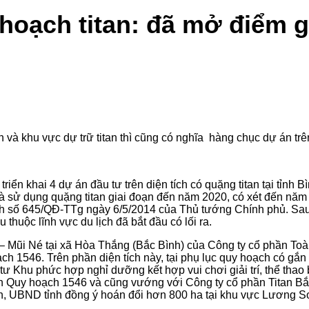
 hoạch titan: đã mở điểm 
và khu vực dự trữ titan thì cũng có nghĩa hàng chục dự án trên
iển khai 4 dự án đầu tư trên diện tích có quặng titan tại tỉnh 
và sử dụng quặng titan giai đoạn đến năm 2020, có xét đến nă
nh số 645/QĐ-TTg ngày 6/5/2014 của Thủ tướng Chính phủ. Sau
 thuộc lĩnh vực du lịch đã bắt đầu có lối ra.
– Mũi Né tại xã Hòa Thắng (Bắc Bình) của Công ty cổ phần Toàn
ch 1546. Trên phần diện tích này, tại phụ lục quy hoạch có gắn
 Khu phức hợp nghỉ dưỡng kết hợp vui chơi giải trí, thể thao
n Quy hoạch 1546 và cũng vướng với Công ty cổ phần Titan Bắc B
, UBND tỉnh đồng ý hoán đổi hơn 800 ha tại khu vực Lương Sơn I