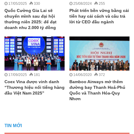
17/05/2025
330
25/08/2024
255
Quốc Cường Gia Lai sẽ
Phát triển bền vững bằng cải
chuyển mình sau đại hội
tiến hay cải cách và câu trả
thường niên 2025: để đạt
lời từ CEO đầu ngành
doanh nhu 2.000 tỷ đồng
17/09/2025
181
14/06/2020
372
Coex Vina được vinh danh
Bamboo Airways mở thêm
“Thương hiệu nổi tiếng hàng
đường bay Thanh Hoá-Phú
đầu Việt Nam 2025”
Quốc và Thanh Hóa-Quy
Nhơn
TIN MỚI