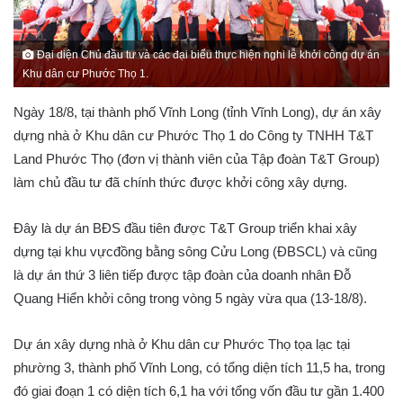
Đại diện Chủ đầu tư và các đại biểu thực hiện nghi lễ khởi công dự án
Khu dân cư Phước Thọ 1.
Ngày 18/8, tại thành phố Vĩnh Long (tỉnh Vĩnh Long), dự án xây
dựng nhà ở Khu dân cư Phước Thọ 1 do Công ty TNHH T&T
Land Phước Thọ (đơn vị thành viên của Tập đoàn T&T Group)
làm chủ đầu tư đã chính thức được khởi công xây dựng.
Đây là dự án BĐS đầu tiên được T&T Group triển khai xây
dựng tại khu vựcđồng bằng sông Cửu Long (ĐBSCL) và cũng
là dự án thứ 3 liên tiếp được tập đoàn của doanh nhân Đỗ
Quang Hiển khởi công trong vòng 5 ngày vừa qua (13-18/8).
Dự án xây dựng nhà ở Khu dân cư Phước Thọ tọa lạc tại
phường 3, thành phố Vĩnh Long, có tổng diện tích 11,5 ha, trong
đó giai đoạn 1 có diện tích 6,1 ha với tổng vốn đầu tư gần 1.400