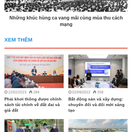
Những khúc hùng ca vang mãi cùng mùa thu cách
mạng
XEM THÊM
22/02/2023
284
02/09/2022
358
Phải khơi thông được chính
Bất động sản và xây dựng:
sách tài chính về đất đai và
chuyển đổi và đổi mới sáng
giá đất
tạo