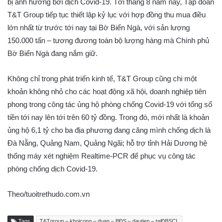
bị ảnh hưởng bởi dịch Covid-19. Tới tháng 8 năm nay, Tập đoàn
T&T Group tiếp tục thiết lập kỷ lục với hợp đồng thu mua điều
lớn nhất từ trước tới nay tại Bờ Biển Ngà, với sản lượng
150.000 tấn – tương đương toàn bộ lượng hàng mà Chính phủ
Bờ Biển Ngà đang nắm giữ.
Không chỉ trong phát triển kinh tế, T&T Group cũng chi một
khoản không nhỏ cho các hoạt động xã hội, doanh nghiệp tiên
phong trong công tác ủng hộ phòng chống Covid-19 với tổng số
tiền tới nay lên tới trên 60 tỷ đồng. Trong đó, mới nhất là khoản
ủng hộ 6,1 tỷ cho ba địa phương đang căng mình chống dịch là
Đà Nẵng, Quảng Nam, Quảng Ngãi; hỗ trợ tỉnh Hải Dương hệ
thống máy xét nghiệm Realtime-PCR để phục vụ công tác
phòng chống dịch Covid-19.
Theo/tuoitrethudo.com.vn
Tags
T&Tgroup – khoicong – duan – BĐS – dautien – taiĐBSCL