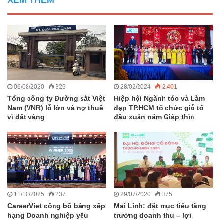
06/08/2020
329
28/02/2024
2.401
Tổng công ty Đường sắt Việt
Hiệp hội Ngành tóc và Làm
Nam (VNR) lỗ lớn và nợ thuế
đẹp TP.HCM tổ chức giỗ tổ
vì đất vàng
đầu xuân năm Giáp thìn
11/10/2025
237
29/07/2020
375
CareerViet công bố bảng xếp
Mai Linh: đặt mục tiêu tăng
hạng Doanh nghiệp yêu
trưởng doanh thu – lợi