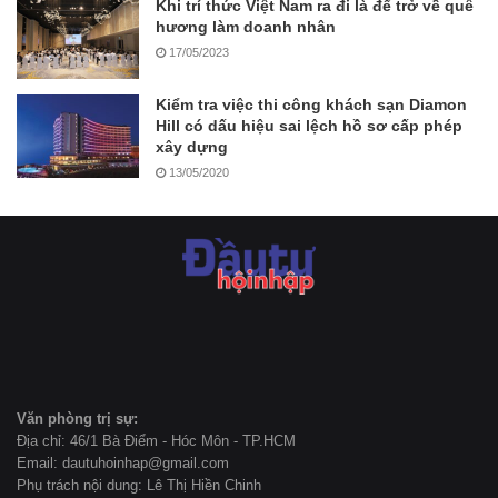
Khi trí thức Việt Nam ra đi là để trở về quê
hương làm doanh nhân
17/05/2023
Kiểm tra việc thi công khách sạn Diamon
Hill có dấu hiệu sai lệch hồ sơ cấp phép
xây dựng
13/05/2020
Văn phòng trị sự:
Địa chỉ: 46/1 Bà Điểm - Hóc Môn - TP.HCM
Email: dautuhoinhap@gmail.com
Phụ trách nội dung: Lê Thị Hiền Chinh