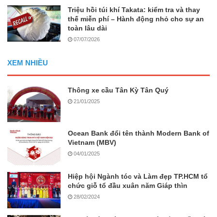
Triệu hồi túi khí Takata: kiểm tra và thay
thế miễn phí – Hành động nhỏ cho sự an
toàn lâu dài
07/07/2026
XEM NHIỀU
Thông xe cầu Tân Kỳ Tân Quý
21/01/2025
Ocean Bank đổi tên thành Modern Bank of
Vietnam (MBV)
04/01/2025
Hiệp hội Ngành tóc và Làm đẹp TP.HCM tổ
chức giỗ tổ đầu xuân năm Giáp thìn
28/02/2024