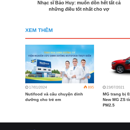
Nhạc sĩ Bảo Huy: muốn dồn hết tất cả
những điều tốt nhất cho vợ
XEM THÊM
17/01/2024
895
23/07/2021
Nutifood và câu chuyện dinh
MG trang bị 
dưỡng cho trẻ em
New MG ZS tí
PM2.5