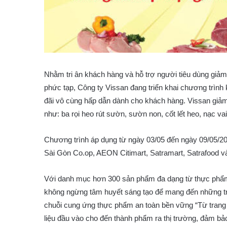
Nhằm tri ân khách hàng và hỗ trợ người tiêu dùng giảm 
phức tạp, Công ty Vissan đang triển khai chương trìn
đãi vô cùng hấp dẫn dành cho khách hàng. Vissan giảm 
như: ba rọi heo rút sườn, sườn non, cốt lết heo, nạc v
Chương trình áp dụng từ ngày 03/05 đến ngày 09/05/2021
Sài Gòn Co.op, AEON Citimart, Satramart, Satrafood v
Với danh mục hơn 300 sản phẩm đa dạng từ thực phẩm
không ngừng tâm huyết sáng tạo để mang đến những trả
chuỗi cung ứng thực phẩm an toàn bền vững “Từ trang tr
liệu đầu vào cho đến thành phẩm ra thị trường, đảm b