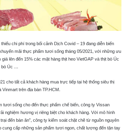
thiểu chi phí trong bối cảnh Dịch Covid – 19 đang diễn biến
h khuyến mãi thực phẩm tươi sống tháng 05/2021, với những ưu
giá lên đến 15% các mặt hàng thịt heo VietGAP và thịt bò Úc
ai bò Úc …
 cho tất cả khách hàng mua trực tiếp tại hệ thống siêu thị
à Vinmart trên địa bàn TP.HCM.
 tươi sống cho đến thực phẩm chế biến, công ty Vissan
i nghiệm hương vị riêng biệt cho khách hàng. Với mô hình
ại đến bàn ăn”, công ty kiểm soát chặt chẽ từ nguồn nguyên
ảo cung cấp những sản phẩm tươi ngon, chất lượng đến tận tay