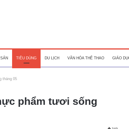
 SẢN
TIÊU DÙNG
DU LỊCH
VĂN HÓA THỂ THAO
GIÁO DỤ
g tháng 05
hực phẩm tươi sống