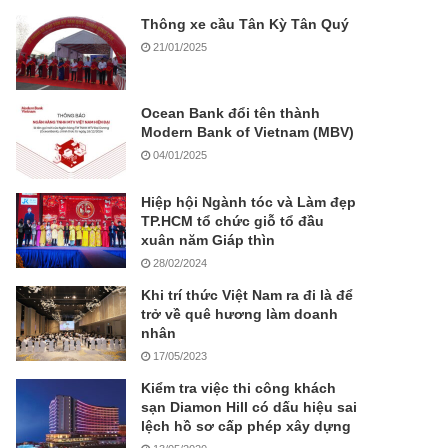
Thông xe cầu Tân Kỳ Tân Quý
21/01/2025
Ocean Bank đổi tên thành
Modern Bank of Vietnam (MBV)
04/01/2025
Hiệp hội Ngành tóc và Làm đẹp
TP.HCM tổ chức giỗ tổ đầu
xuân năm Giáp thìn
28/02/2024
Khi trí thức Việt Nam ra đi là để
trở về quê hương làm doanh
nhân
17/05/2023
Kiểm tra việc thi công khách
sạn Diamon Hill có dấu hiệu sai
lệch hồ sơ cấp phép xây dựng