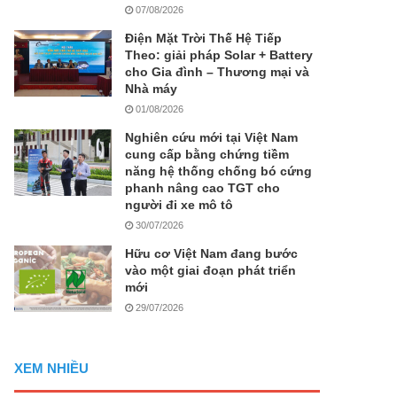
07/08/2026
Điện Mặt Trời Thế Hệ Tiếp
Theo: giải pháp Solar + Battery
cho Gia đình – Thương mại và
Nhà máy
01/08/2026
Nghiên cứu mới tại Việt Nam
cung cấp bằng chứng tiềm
năng hệ thống chống bó cứng
phanh nâng cao TGT cho
người đi xe mô tô
30/07/2026
Hữu cơ Việt Nam đang bước
vào một giai đoạn phát triển
mới
29/07/2026
XEM NHIỀU