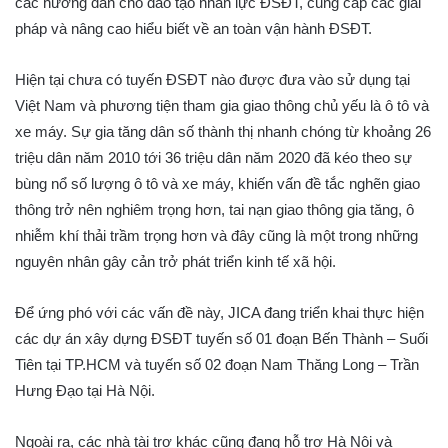
các hướng dẫn cho đào tạo nhân lực ĐSĐT, cung cấp các giải
pháp và nâng cao hiểu biết về an toàn vận hành ĐSĐT.
Hiện tại chưa có tuyến ĐSĐT nào được đưa vào sử dụng tại
Việt Nam và phương tiện tham gia giao thông chủ yếu là ô tô và
xe máy. Sự gia tăng dân số thành thị nhanh chóng từ khoảng 26
triệu dân năm 2010 tới 36 triệu dân năm 2020 đã kéo theo sự
bùng nổ số lượng ô tô và xe máy, khiến vấn đề tắc nghẽn giao
thông trở nên nghiêm trọng hơn, tai nạn giao thông gia tăng, ô
nhiễm khí thải trầm trọng hơn và đây cũng là một trong những
nguyên nhân gây cản trở phát triển kinh tế xã hội.
Để ứng phó với các vấn đề này, JICA đang triển khai thực hiện
các dự án xây dựng ĐSĐT tuyến số 01 đoạn Bến Thành – Suối
Tiên tại TP.HCM và tuyến số 02 đoạn Nam Thăng Long – Trần
Hưng Đạo tại Hà Nội.
Ngoài ra, các nhà tài trợ khác cũng đang hỗ trợ Hà Nội và