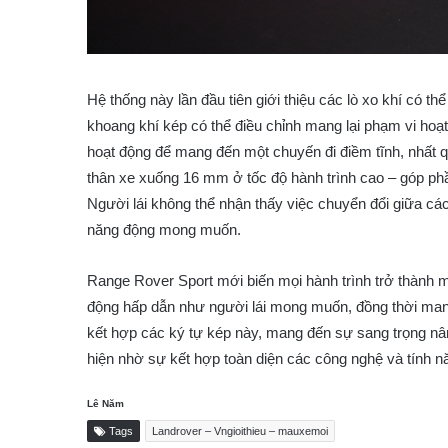
Hệ thống này lần đầu tiên giới thiệu các lò xo khí có t
khoang khí kép có thể điều chỉnh mang lại phạm vi hoạt
hoạt động để mang đến một chuyến đi điềm tĩnh, nhất q
thân xe xuống 16 mm ở tốc độ hành trình cao – góp phầ
Người lái không thể nhận thấy việc chuyển đổi giữa các
năng động mong muốn.
Range Rover Sport mới biến mọi hành trình trở thành m
động hấp dẫn như người lái mong muốn, đồng thời mang 
kết hợp các ký tự kép này, mang đến sự sang trọng nâ
hiện nhờ sự kết hợp toàn diện các công nghệ và tính nă
Lê Năm
Tags
Landrover – Vngioithieu – mauxemoi