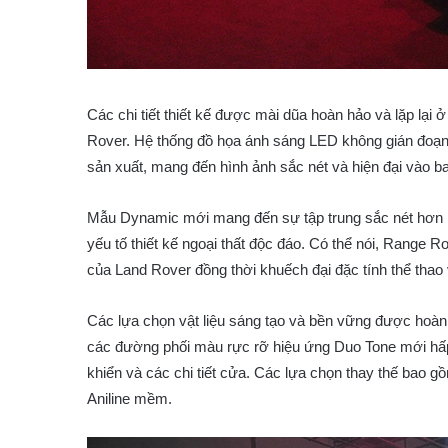
Các chi tiết thiết kế được mài dũa hoàn hảo và lặp lại
Rover. Hệ thống đồ họa ánh sáng LED không gián đoạn 
sản xuất, mang đến hình ảnh sắc nét và hiện đại vào b
Mẫu Dynamic mới mang đến sự tập trung sắc nét hơn n
yếu tố thiết kế ngoại thất độc đáo. Có thể nói, Range R
của Land Rover đồng thời khuếch đại đặc tính thể thao 
Các lựa chọn vật liệu sáng tạo và bền vững được hoàn 
các đường phối màu rực rỡ hiệu ứng Duo Tone mới hấp d
khiển và các chi tiết cửa. Các lựa chọn thay thế bao 
Aniline mềm.