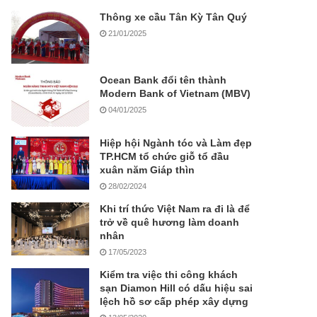
Thông xe cầu Tân Kỳ Tân Quý
21/01/2025
Ocean Bank đổi tên thành
Modern Bank of Vietnam (MBV)
04/01/2025
Hiệp hội Ngành tóc và Làm đẹp
TP.HCM tổ chức giỗ tổ đầu
xuân năm Giáp thìn
28/02/2024
Khi trí thức Việt Nam ra đi là để
trở về quê hương làm doanh
nhân
17/05/2023
Kiểm tra việc thi công khách
sạn Diamon Hill có dấu hiệu sai
lệch hồ sơ cấp phép xây dựng