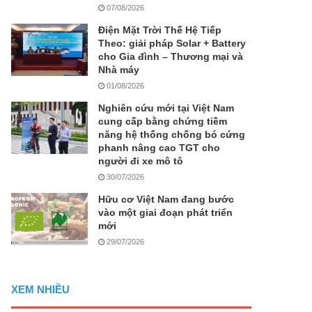
07/08/2026
Điện Mặt Trời Thế Hệ Tiếp
Theo: giải pháp Solar + Battery
cho Gia đình – Thương mại và
Nhà máy
01/08/2026
Nghiên cứu mới tại Việt Nam
cung cấp bằng chứng tiềm
năng hệ thống chống bó cứng
phanh nâng cao TGT cho
người đi xe mô tô
30/07/2026
Hữu cơ Việt Nam đang bước
vào một giai đoạn phát triển
mới
29/07/2026
XEM NHIỀU