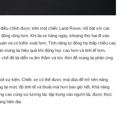
hể điều chỉnh được trên một chiếc Land Rover, nổi bật với các
 động rộng hơn. Khi lái xe hàng ngày, khoang thứ hai đi vào
uán và có kiểm soát hơn. Tính năng tự động hạ thấp chiều cao
n mang lại hiệu quả khí động học cao hơn và tinh tế hơn.
 chế độ lái diễn ra âm thầm và tức thời để mang lại phản ứng
ột sự kiện. Chiếc xe có thể được mài dũa để trở nên năng
lại mức độ tinh tế và thoải mái hơn bao giờ hết. Khả năng
ng cao cùng sự tương tác tập trung vào người lái, được thực
ng hiện đại.