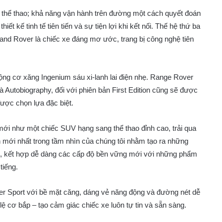
g thể thao; khả năng vận hành trên đường một cách quyết đoán
ết kế tinh tế tiên tiến và sự tiện lợi khi kết nối. Thế hệ thứ ba
and Rover là chiếc xe đáng mơ ước, trang bị công nghệ tiên
ng cơ xăng Ingenium sáu xi-lanh lai điện nhẹ. Range Rover
 Autobiography, đối với phiên bản First Edition cũng sẽ được
được chọn lựa đặc biệt.
mới như một chiếc SUV hạng sang thể thao đỉnh cao, trải qua
mới nhất trong tầm nhìn của chúng tôi nhằm tạo ra những
ới, kết hợp dễ dàng các cấp độ bền vững mới với những phẩm
tiếng.
er Sport với bề mặt căng, dáng vẻ năng động và đường nét dễ
lệ cơ bắp – tạo cảm giác chiếc xe luôn tự tin và sẵn sàng.