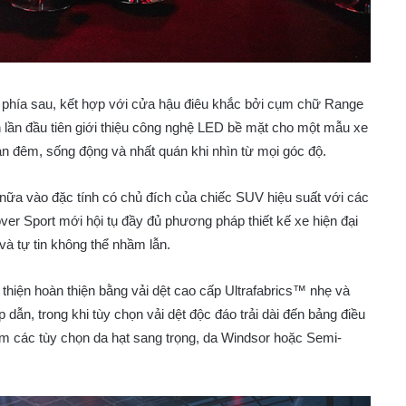
 ở phía sau, kết hợp với cửa hậu điêu khắc bởi cụm chữ Range
lần đầu tiên giới thiệu công nghệ LED bề mặt cho một mẫu xe
an đêm, sống động và nhất quán khi nhìn từ mọi góc độ.
ữa vào đặc tính có chủ đích của chiếc SUV hiệu suất với các
over Sport mới hội tụ đầy đủ phương pháp thiết kế xe hiện đại
và tự tin không thể nhầm lẫn.
thiện hoàn thiện bằng vải dệt cao cấp Ultrafabrics™ nhẹ và
ẫn, trong khi tùy chọn vải dệt độc đáo trải dài đến bảng điều
gồm các tùy chọn da hạt sang trọng, da Windsor hoặc Semi-