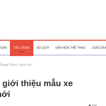
 SẢN
TIÊU DÙNG
DU LỊCH
VĂN HÓA THỂ THAO
GIÁO DỤ
 Range Rover Sport mới
 giới thiệu mẫu xe
mới