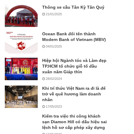
Thông xe cầu Tân Kỳ Tân Quý
21/01/2025
Ocean Bank đổi tên thành
Modern Bank of Vietnam (MBV)
04/01/2025
Hiệp hội Ngành tóc và Làm đẹp
TP.HCM tổ chức giỗ tổ đầu
xuân năm Giáp thìn
28/02/2024
Khi trí thức Việt Nam ra đi là để
trở về quê hương làm doanh
nhân
17/05/2023
Kiểm tra việc thi công khách
sạn Diamon Hill có dấu hiệu sai
lệch hồ sơ cấp phép xây dựng