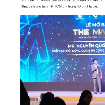
Bình Dương, tuyến giao thông đi các thành phố lân c
Nhất và trung tâm TP.HCM chỉ trong 40 phút lái xe.