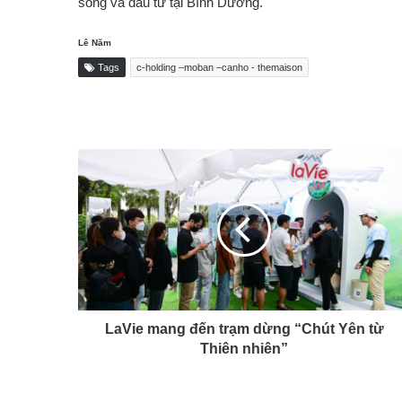
sống và đầu tư tại Bình Dương.
Lê Năm
Tags
c-holding –moban –canho - themaison
LaVie mang đến trạm dừng “Chút Yên từ
Thiên nhiên”