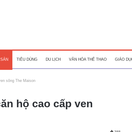
 SẢN
TIÊU DÙNG
DU LỊCH
VĂN HÓA THỂ THAO
GIÁO DỤ
ven sông The Maison
ăn hộ cao cấp ven