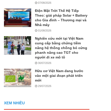
07/08/2026
Điện Mặt Trời Thế Hệ Tiếp
Theo: giải pháp Solar + Battery
cho Gia đình – Thương mại và
Nhà máy
01/08/2026
Nghiên cứu mới tại Việt Nam
cung cấp bằng chứng tiềm
năng hệ thống chống bó cứng
phanh nâng cao TGT cho
người đi xe mô tô
30/07/2026
Hữu cơ Việt Nam đang bước
vào một giai đoạn phát triển
mới
29/07/2026
XEM NHIỀU