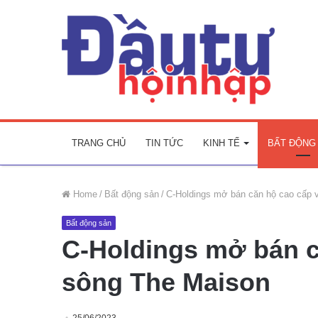
TRANG CHỦ
TIN TỨC
KINH TẾ
BẤT ĐỘNG
Home
/
Bất động sản
/
C-Holdings mở bán căn hộ cao cấp 
Bất động sản
C-Holdings mở bán c
sông The Maison