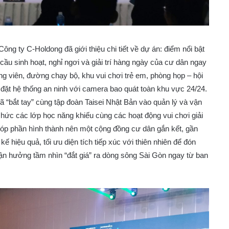
g ty C-Holdong đã giới thiệu chi tiết về dự án: điểm nổi bật
 cầu sinh hoạt, nghỉ ngơi và giải trí hàng ngày của cư dân ngay
g viên, đường chạy bộ, khu vui chơi trẻ em, phòng họp – hội
 đặt hệ thống an ninh với camera bao quát toàn khu vực 24/24.
 “bắt tay” cùng tập đoàn Taisei Nhật Bản vào quản lý và vận
chức các lớp học năng khiếu cùng các hoạt động vui chơi giải
 góp phần hình thành nên một cộng đồng cư dân gắn kết, gần
ế hiệu quả, tối ưu diện tích tiếp xúc với thiên nhiên để đón
tận hưởng tầm nhìn “đắt giá” ra dòng sông Sài Gòn ngay từ ban