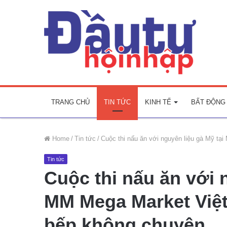
TRANG CHỦ
TIN TỨC
KINH TẾ
BẤT ĐỘNG
Home
/
Tin tức
/
Cuộc thi nấu ăn với nguyên liệu gà Mỹ t
Tin tức
Cuộc thi nấu ăn với 
MM Mega Market Việ
bếp không chuyên