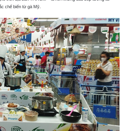
ắc chế biến từ gà Mỹ.