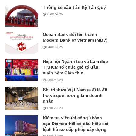
Thông xe cầu Tân Kỳ Tân Quý
21/01/2025
Ocean Bank đổi tên thành
Modern Bank of Vietnam (MBV)
04/01/2025
Hiệp hội Ngành tóc và Làm đẹp
TP.HCM tổ chức giỗ tổ đầu
xuân năm Giáp thìn
28/02/2024
Khi trí thức Việt Nam ra đi là để
trở về quê hương làm doanh
nhân
17/05/2023
Kiểm tra việc thi công khách
sạn Diamon Hill có dấu hiệu sai
lệch hồ sơ cấp phép xây dựng