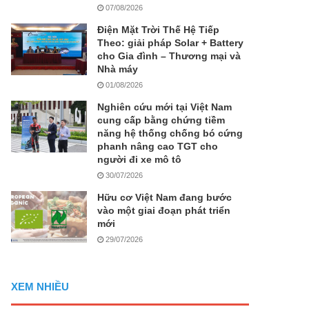
07/08/2026
Điện Mặt Trời Thế Hệ Tiếp
Theo: giải pháp Solar + Battery
cho Gia đình – Thương mại và
Nhà máy
01/08/2026
Nghiên cứu mới tại Việt Nam
cung cấp bằng chứng tiềm
năng hệ thống chống bó cứng
phanh nâng cao TGT cho
người đi xe mô tô
30/07/2026
Hữu cơ Việt Nam đang bước
vào một giai đoạn phát triển
mới
29/07/2026
XEM NHIỀU