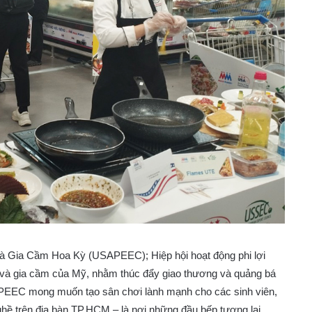
và Gia Cầm Hoa Kỳ (USAPEEC); Hiệp hội hoạt động phi lợi
g và gia cầm của Mỹ, nhằm thúc đẩy giao thương và quảng bá
APEEC mong muốn tạo sân chơi lành mạnh cho các sinh viên,
ghề trên địa bàn TP.HCM – là nơi những đầu bếp tương lai