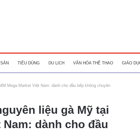
 SẢN
TIÊU DÙNG
DU LỊCH
VĂN HÓA THỂ THAO
GIÁO DỤ
ại MM Mega Market Việt Nam: dành cho đầu bếp không chuyên
nguyên liệu gà Mỹ tại
t Nam: dành cho đầu