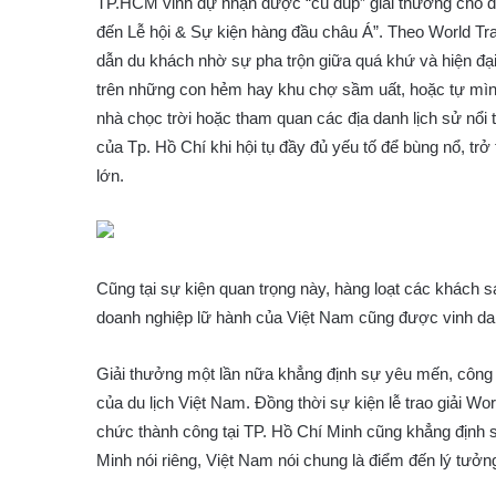
TP.HCM vinh dự nhận được “cú đúp” giải thưởng cho đ
đến Lễ hội & Sự kiện hàng đầu châu Á”. Theo World Tra
dẫn du khách nhờ sự pha trộn giữa quá khứ và hiện đạ
trên những con hẻm hay khu chợ sầm uất, hoặc tự mì
nhà chọc trời hoặc tham quan các địa danh lịch sử nổi 
của Tp. Hồ Chí khi hội tụ đầy đủ yếu tố để bùng nổ, tr
lớn.
Cũng tại sự kiện quan trọng này, hàng loạt các khách 
doanh nghiệp lữ hành của Việt Nam cũng được vinh dan
Giải thưởng một lần nữa khẳng định sự yêu mến, công 
của du lịch Việt Nam. Đồng thời sự kiện lễ trao giải 
chức thành công tại TP. Hồ Chí Minh cũng khẳng định s
Minh nói riêng, Việt Nam nói chung là điểm đến lý tưởn