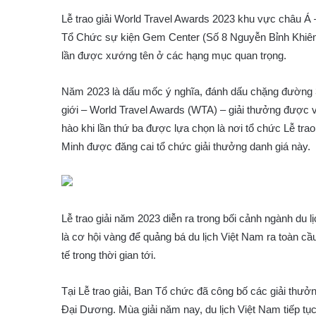
Lễ trao giải World Travel Awards 2023 khu vực châu Á
Tổ Chức sự kiện Gem Center (Số 8 Nguyễn Bỉnh Khiêm
lần được xướng tên ở các hạng mục quan trọng.
Năm 2023 là dấu mốc ý nghĩa, đánh dấu chặng đường 30
giới – World Travel Awards (WTA) – giải thưởng được v
hào khi lần thứ ba được lựa chọn là nơi tổ chức Lễ trao
Minh được đăng cai tổ chức giải thưởng danh giá này.
Lễ trao giải năm 2023 diễn ra trong bối cảnh ngành du
là cơ hội vàng để quảng bá du lịch Việt Nam ra toàn cầ
tế trong thời gian tới.
Tại Lễ trao giải, Ban Tổ chức đã công bố các giải thư
Đại Dương. Mùa giải năm nay, du lịch Việt Nam tiếp tụ