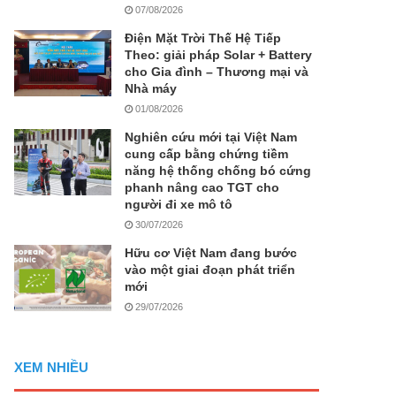
07/08/2026
Điện Mặt Trời Thế Hệ Tiếp
Theo: giải pháp Solar + Battery
cho Gia đình – Thương mại và
Nhà máy
01/08/2026
Nghiên cứu mới tại Việt Nam
cung cấp bằng chứng tiềm
năng hệ thống chống bó cứng
phanh nâng cao TGT cho
người đi xe mô tô
30/07/2026
Hữu cơ Việt Nam đang bước
vào một giai đoạn phát triển
mới
29/07/2026
XEM NHIỀU