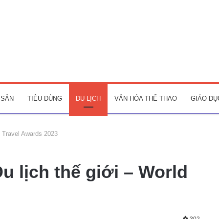
 SẢN
TIÊU DÙNG
DU LỊCH
VĂN HÓA THỂ THAO
GIÁO DỤ
ld Travel Awards 2023
u lịch thế giới – World