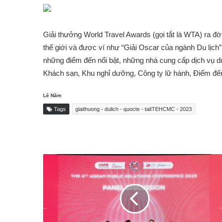
Giải thưởng World Travel Awards (gọi tắt là WTA) ra đờ
thế giới và được ví như “Giải Oscar của ngành Du lịch
những điểm đến nổi bật, những nhà cung cấp dịch vụ d
Khách sạn, Khu nghỉ dưỡng, Công ty lữ hành, Điểm đế
Lê Năm
Tags
giaithuong - dulich - quocte - taiITEHCMC - 2023