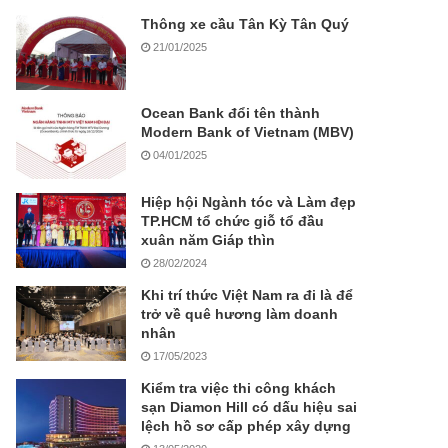
Thông xe cầu Tân Kỳ Tân Quý
21/01/2025
Ocean Bank đổi tên thành
Modern Bank of Vietnam (MBV)
04/01/2025
Hiệp hội Ngành tóc và Làm đẹp
TP.HCM tổ chức giỗ tổ đầu
xuân năm Giáp thìn
28/02/2024
Khi trí thức Việt Nam ra đi là để
trở về quê hương làm doanh
nhân
17/05/2023
Kiểm tra việc thi công khách
sạn Diamon Hill có dấu hiệu sai
lệch hồ sơ cấp phép xây dựng