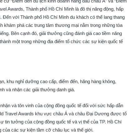
ề cử “Điểm đến du lịch kinh doanh hàng đầu châu Á” và “Điểm
vel Awards, Thành phố Hồ Chí Minh là đô thị năng động, hấp
i. Đến với Thành phố Hồ Chí Minh du khách có thể lang thang
nh khám phá các trung tâm thương mại nằm trong những tòa
tiếng. Bên cạnh đó, giải thưởng cũng đánh giá cao tiềm năng
ở thành một trong những địa điểm tổ chức các sự kiện quốc tế
sạn, khu nghỉ dưỡng cao cấp, điểm đến, hãng hàng không,
h và nhận các giải thưởng danh giá.
nhận và tôn vinh của cộng đồng quốc tế đối với sức hấp dẫn
World Travel Awards khu vực châu Á và châu Đại Dương được tổ
ự tin tưởng của cộng đồng quốc tế và vị thế của TP. Hồ Chí
g của các sự kiện tầm cỡ châu lục và thế giới.