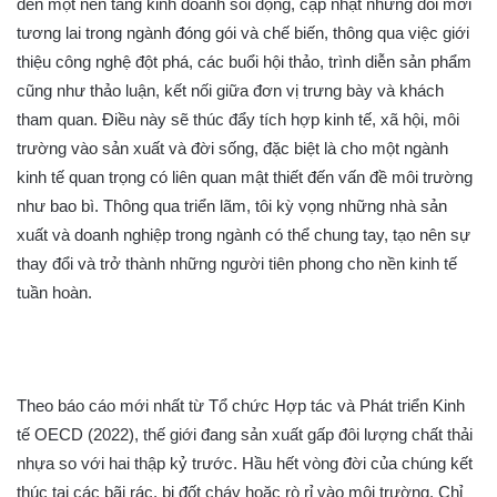
đến một nền tảng kinh doanh sôi động, cập nhật những đổi mới
tương lai trong ngành đóng gói và chế biến, thông qua việc giới
thiệu công nghệ đột phá, các buổi hội thảo, trình diễn sản phẩm
cũng như thảo luận, kết nối giữa đơn vị trưng bày và khách
tham quan. Điều này sẽ thúc đẩy tích hợp kinh tế, xã hội, môi
trường vào sản xuất và đời sống, đặc biệt là cho một ngành
kinh tế quan trọng có liên quan mật thiết đến vấn đề môi trường
như bao bì. Thông qua triển lãm, tôi kỳ vọng những nhà sản
xuất và doanh nghiệp trong ngành có thể chung tay, tạo nên sự
thay đổi và trở thành những người tiên phong cho nền kinh tế
tuần hoàn.
Theo báo cáo mới nhất từ Tổ chức Hợp tác và Phát triển Kinh
tế OECD (2022), thế giới đang sản xuất gấp đôi lượng chất thải
nhựa so với hai thập kỷ trước. Hầu hết vòng đời của chúng kết
thúc tại các bãi rác, bị đốt cháy hoặc rò rỉ vào môi trường. Chỉ