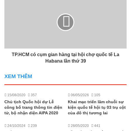
TP.HCM có cụm gian hàng tại hội chợ quốc tế La
Habana lần thứ 39
XEM THÊM
15/08/2020
357
06/05/2026
105
Chủ tịch Quốc hội dự Lễ
Khai mạc triển lãm chuỗi sự
công bố trang thông tin điện
kiện quốc tế hội tụ 03 trụ cột
tử, bộ nhận diện AIPA 2020
của đô thị tương lai
24/10/2024
239
28/05/2020
441