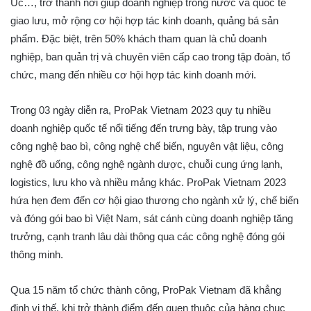
Úc…, trở thành nơi giúp doanh nghiệp trong nước và quốc tế
giao lưu, mở rộng cơ hội hợp tác kinh doanh, quảng bá sản
phẩm. Đặc biệt, trên 50% khách tham quan là chủ doanh
nghiệp, ban quản trị và chuyên viên cấp cao trong tập đoàn, tổ
chức, mang đến nhiều cơ hội hợp tác kinh doanh mới.
Trong 03 ngày diễn ra, ProPak Vietnam 2023 quy tụ nhiều
doanh nghiệp quốc tế nổi tiếng đến trưng bày, tập trung vào
công nghệ bao bì, công nghệ chế biến, nguyên vật liệu, công
nghệ đồ uống, công nghệ ngành dược, chuỗi cung ứng lạnh,
logistics, lưu kho và nhiều mảng khác. ProPak Vietnam 2023
hứa hẹn đem đến cơ hội giao thương cho ngành xử lý, chế biến
và đóng gói bao bì Việt Nam, sát cánh cùng doanh nghiệp tăng
trưởng, cạnh tranh lâu dài thông qua các công nghệ đóng gói
thông minh.
Qua 15 năm tổ chức thành công, ProPak Vietnam đã khẳng
định vị thế, khi trở thành điểm đến quen thuộc của hàng chục