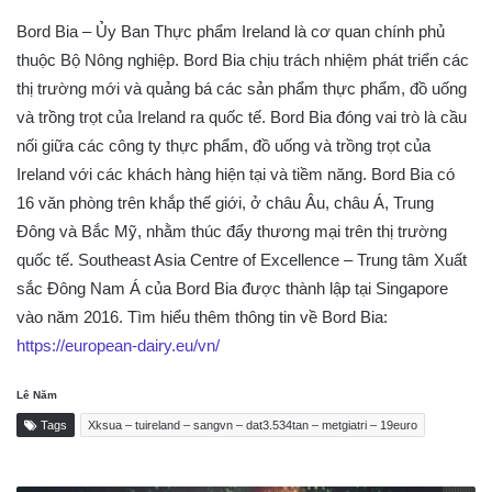
Bord Bia – Ủy Ban Thực phẩm Ireland là cơ quan chính phủ
thuộc Bộ Nông nghiệp. Bord Bia chịu trách nhiệm phát triển các
thị trường mới và quảng bá các sản phẩm thực phẩm, đồ uống
và trồng trọt của Ireland ra quốc tế. Bord Bia đóng vai trò là cầu
nối giữa các công ty thực phẩm, đồ uống và trồng trọt của
Ireland với các khách hàng hiện tại và tiềm năng. Bord Bia có
16 văn phòng trên khắp thế giới, ở châu Âu, châu Á, Trung
Đông và Bắc Mỹ, nhằm thúc đẩy thương mại trên thị trường
quốc tế. Southeast Asia Centre of Excellence – Trung tâm Xuất
sắc Đông Nam Á của Bord Bia được thành lập tại Singapore
vào năm 2016. Tìm hiểu thêm thông tin về Bord Bia:
https://european-dairy.eu/vn/
Lê Năm
Tags
Xksua – tuireland – sangvn – dat3.534tan – metgiatri – 19euro