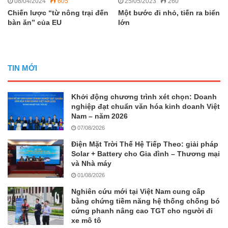
08/04/2024
605
25/05/2023
260
Chiến lược “từ nông trại đến
Một bước đi nhỏ, tiến ra biển
bàn ăn” của EU
lớn
TIN MỚI
Khởi động chương trình xét chọn: Doanh
nghiệp đạt chuẩn văn hóa kinh doanh Việt
Nam – năm 2026
07/08/2026
Điện Mặt Trời Thế Hệ Tiếp Theo: giải pháp
Solar + Battery cho Gia đình – Thương mại
và Nhà máy
01/08/2026
Nghiên cứu mới tại Việt Nam cung cấp
bằng chứng tiềm năng hệ thống chống bó
cứng phanh nâng cao TGT cho người đi
xe mô tô