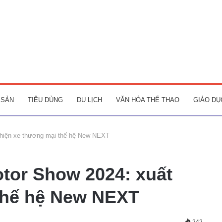
 SẢN
TIÊU DÙNG
DU LỊCH
VĂN HÓA THỂ THAO
GIÁO DỤ
 hiện xe thương mại thế hệ New NEXT
otor Show 2024: xuất
thế hệ New NEXT