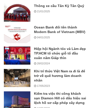
Thông xe cầu Tân Kỳ Tân Quý
21/01/2025
Ocean Bank đổi tên thành
Modern Bank of Vietnam (MBV)
04/01/2025
Hiệp hội Ngành tóc và Làm đẹp
TP.HCM tổ chức giỗ tổ đầu
xuân năm Giáp thìn
28/02/2024
Khi trí thức Việt Nam ra đi là để
trở về quê hương làm doanh
nhân
17/05/2023
Kiểm tra việc thi công khách
sạn Diamon Hill có dấu hiệu sai
lệch hồ sơ cấp phép xây dựng