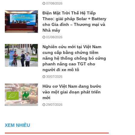
07/08/2026
Điện Mặt Trời Thế Hệ Tiếp
Theo: giải pháp Solar + Battery
cho Gia đình – Thương mại và
Nhà máy
01/08/2026
Nghiên cứu mới tại Việt Nam
cung cấp bằng chứng tiềm
năng hệ thống chống bó cứng
phanh nâng cao TGT cho
người đi xe mô tô
30/07/2026
Hữu cơ Việt Nam đang bước
vào một giai đoạn phát triển
mới
29/07/2026
XEM NHIỀU