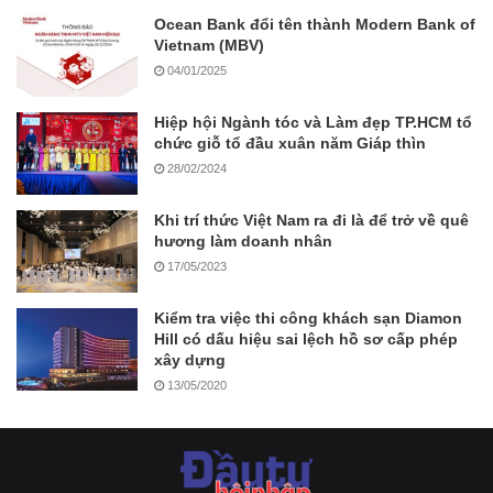
Ocean Bank đổi tên thành Modern Bank of
Vietnam (MBV)
04/01/2025
Hiệp hội Ngành tóc và Làm đẹp TP.HCM tổ
chức giỗ tổ đầu xuân năm Giáp thìn
28/02/2024
Khi trí thức Việt Nam ra đi là để trở về quê
hương làm doanh nhân
17/05/2023
Kiểm tra việc thi công khách sạn Diamon
Hill có dấu hiệu sai lệch hồ sơ cấp phép
xây dựng
13/05/2020