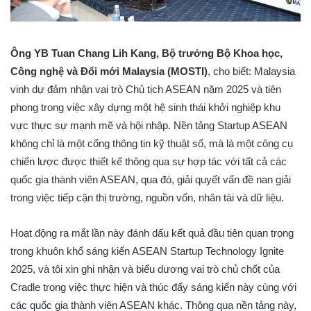
Ông YB Tuan Chang Lih Kang, Bộ trưởng Bộ Khoa học,
Công nghệ và Đổi mới Malaysia (MOSTI)
, cho biết: Malaysia
vinh dự đảm nhận vai trò Chủ tịch ASEAN năm 2025 và tiên
phong trong việc xây dựng một hệ sinh thái khởi nghiệp khu
vực thực sự mạnh mẽ và hội nhập. Nền tảng Startup ASEAN
không chỉ là một cổng thông tin kỹ thuật số, mà là một công cụ
chiến lược được thiết kế thông qua sự hợp tác với tất cả các
quốc gia thành viên ASEAN, qua đó, giải quyết vấn đề nan giải
trong việc tiếp cận thị trường, nguồn vốn, nhân tài và dữ liệu.
Hoạt động ra mắt lần này đánh dấu kết quả đầu tiên quan trọng
trong khuôn khổ sáng kiến ASEAN Startup Technology Ignite
2025, và tôi xin ghi nhận và biểu dương vai trò chủ chốt của
Cradle trong việc thực hiện và thúc đẩy sáng kiến này cùng với
các quốc gia thành viên ASEAN khác. Thông qua nền tảng này,