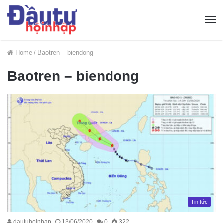
Home
/
Baotren – biendong
Baotren – biendong
Tin tức
dautuhoinhap
13/06/2020
0
322