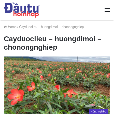
Home
/
Cayduoclieu – huongdimoi – chonongnghiep
Cayduoclieu – huongdimoi –
chonongnghiep
Nông nghiệp