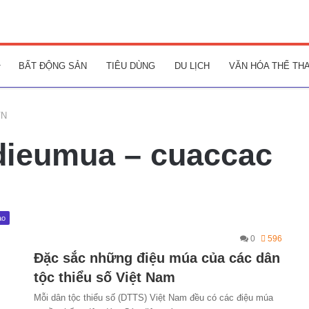
BẤT ĐỘNG SẢN
TIÊU DÙNG
DU LỊCH
VĂN HÓA THỂ TH
VN
dieumua – cuaccac
ao
0
596
Đặc sắc những điệu múa của các dân
tộc thiểu số Việt Nam
Mỗi dân tộc thiểu số (DTTS) Việt Nam đều có các điệu múa