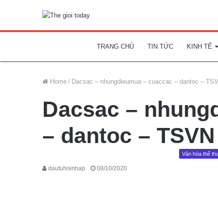
TRANG CHỦ
TIN TỨC
KINH TẾ
Home
/
Dacsac – nhungdieumua – cuaccac – dantoc – TS
Dacsac – nhung
– dantoc – TSVN
Văn hóa thể th
dautuhoinhap
08/10/2020