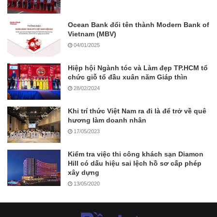
Ocean Bank đổi tên thành Modern Bank of
Vietnam (MBV)
04/01/2025
Hiệp hội Ngành tóc và Làm đẹp TP.HCM tổ
chức giỗ tổ đầu xuân năm Giáp thìn
28/02/2024
Khi trí thức Việt Nam ra đi là để trở về quê
hương làm doanh nhân
17/05/2023
Kiểm tra việc thi công khách sạn Diamon
Hill có dấu hiệu sai lệch hồ sơ cấp phép
xây dựng
13/05/2020