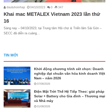
dautuhoinhap
04/10/2023
0
347
Khai mac METALEX Vietnam 2023 lần thứ
16
Sáng nay – 04/10/2023; tại Trung tâm Hội chợ & Triển lãm Sài Gòn –
SECC đã diễn ra cuàng…
TIN MỚI
Khởi động chương trình xét chọn: Doanh
nghiệp đạt chuẩn văn hóa kinh doanh Việt
Nam – năm 2026
07/08/2026
Điện Mặt Trời Thế Hệ Tiếp Theo: giải pháp
Solar + Battery cho Gia đình – Thương mại
và Nhà máy
01/08/2026