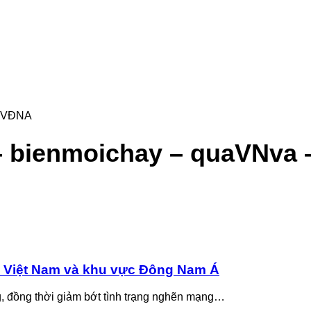
 KVĐNA
– bienmoichay – quaVNva
a Việt Nam và khu vực Đông Nam Á
g, đồng thời giảm bớt tình trạng nghẽn mạng…