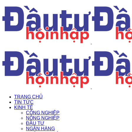
TRANG CHỦ
TIN TỨC
KINH TẾ
CÔNG NGHIỆP
NÔNG NGHIỆP
ĐẦU TƯ
NGÂN HÀNG