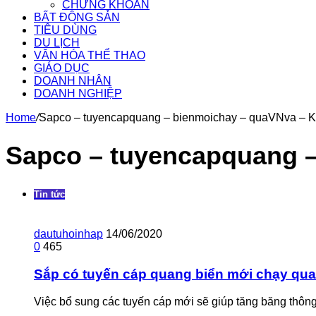
CHỨNG KHOÁN
BẤT ĐỘNG SẢN
TIÊU DÙNG
DU LỊCH
VĂN HÓA THỂ THAO
GIÁO DỤC
DOANH NHÂN
DOANH NGHIỆP
Home
/
Sapco – tuyencapquang – bienmoichay – quaVNva –
Sapco – tuyencapquang 
Tin tức
dautuhoinhap
14/06/2020
0
465
Sắp có tuyến cáp quang biển mới chạy qu
Việc bổ sung các tuyến cáp mới sẽ giúp tăng băng thôn