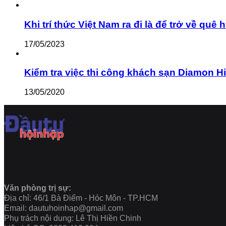
Khi trí thức Việt Nam ra đi là để trở về q
17/05/2023
Kiểm tra việc thi công khách sạn Diamon Hill c
13/05/2020
Văn phòng trị sự:
Địa chỉ: 46/1 Bà Điểm - Hóc Môn - TP.HCM
Email: dautuhoinhap@gmail.com
Phụ trách nội dung: Lê Thị Hiền Chinh