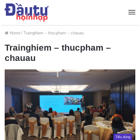
Home
/
Trainghiem – thucpham – chauau
Trainghiem – thucpham –
chauau
Tiêu dùng