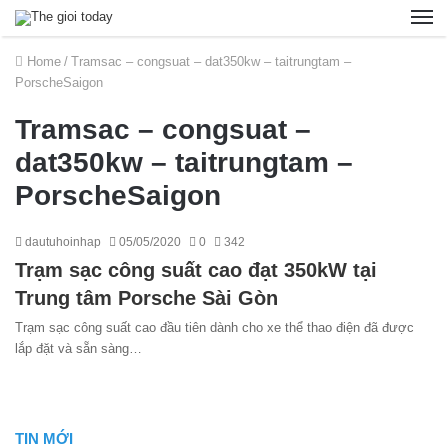
Home
/
Tramsac – congsuat – dat350kw – taitrungtam –
PorscheSaigon
Tramsac – congsuat –
dat350kw – taitrungtam –
PorscheSaigon
dautuhoinhap
05/05/2020
0
342
Trạm sạc công suất cao đạt 350kW tại
Trung tâm Porsche Sài Gòn
Trạm sạc công suất cao đầu tiên dành cho xe thể thao điện đã được
lắp đặt và sẵn sàng…
TIN MỚI