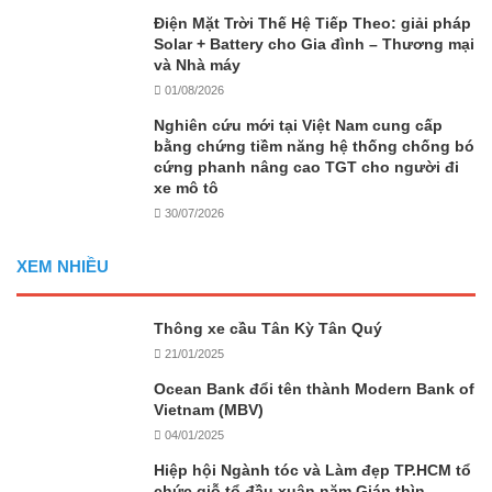
Điện Mặt Trời Thế Hệ Tiếp Theo: giải pháp
Solar + Battery cho Gia đình – Thương mại
và Nhà máy
01/08/2026
Nghiên cứu mới tại Việt Nam cung cấp
bằng chứng tiềm năng hệ thống chống bó
cứng phanh nâng cao TGT cho người đi
xe mô tô
30/07/2026
XEM NHIỀU
Thông xe cầu Tân Kỳ Tân Quý
21/01/2025
Ocean Bank đổi tên thành Modern Bank of
Vietnam (MBV)
04/01/2025
Hiệp hội Ngành tóc và Làm đẹp TP.HCM tổ
chức giỗ tổ đầu xuân năm Giáp thìn