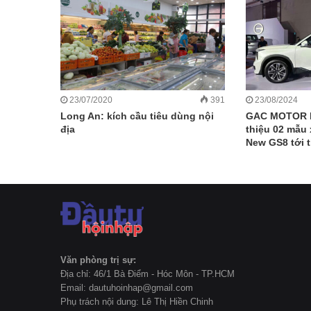
23/07/2020
391
23/08/2024
Long An: kích cầu tiêu dùng nội
GAC MOTOR lầ
địa
thiệu 02 mẫu 
New GS8 tới t
Văn phòng trị sự:
Địa chỉ: 46/1 Bà Điểm - Hóc Môn - TP.HCM
Email: dautuhoinhap@gmail.com
Phụ trách nội dung: Lê Thị Hiền Chinh