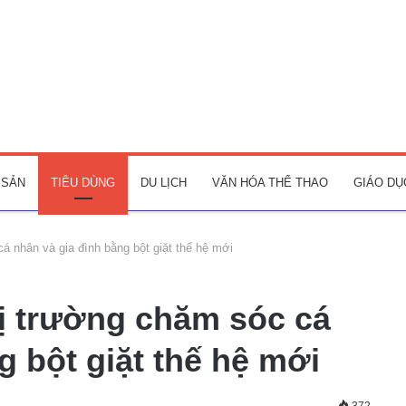
 SẢN
TIÊU DÙNG
DU LỊCH
VĂN HÓA THỂ THAO
GIÁO DỤ
á nhân và gia đình bằng bột giặt thế hệ mới
ị trường chăm sóc cá
g bột giặt thế hệ mới