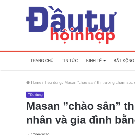
TRANG CHỦ
TIN TỨC
KINH TẾ
BẤT ĐỘNG
Home
/
Tiêu dùng
/
Masan ”chào sân” thị trường chăm sóc c
Tiêu dùng
Masan ”chào sân” th
nhân và gia đình bằn