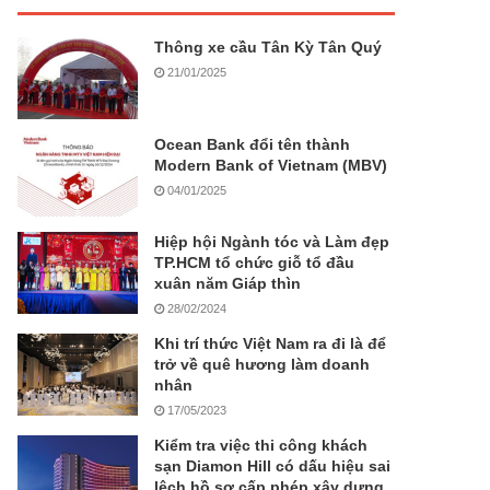
Thông xe cầu Tân Kỳ Tân Quý
21/01/2025
Ocean Bank đổi tên thành
Modern Bank of Vietnam (MBV)
04/01/2025
Hiệp hội Ngành tóc và Làm đẹp
TP.HCM tổ chức giỗ tổ đầu
xuân năm Giáp thìn
28/02/2024
Khi trí thức Việt Nam ra đi là để
trở về quê hương làm doanh
nhân
17/05/2023
Kiểm tra việc thi công khách
sạn Diamon Hill có dấu hiệu sai
lệch hồ sơ cấp phép xây dựng