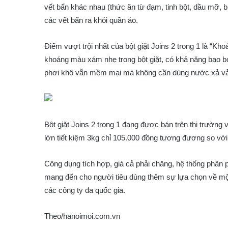
vết bẩn khác nhau (thức ăn từ đạm, tinh bột, dầu mỡ, b
các vết bẩn ra khỏi quần áo.
Điểm vượt trội nhất của bột giặt Joins 2 trong 1 là “K
khoáng màu xám nhẹ trong bột giặt, có khả năng bao bọc
phơi khô vẫn mềm mại mà không cần dùng nước xả vả
Bột giặt Joins 2 trong 1 đang được bán trên thị trường 
lớn tiết kiệm 3kg chỉ 105.000 đồng tương đương so với 
Công dụng tích hợp, giá cả phải chăng, hệ thống phân p
mang đến cho người tiêu dùng thêm sự lựa chọn về một l
các công ty đa quốc gia.
Theo/hanoimoi.com.vn