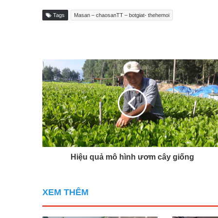
Tags
Masan – chaosanTT – botgiat- thehemoi
Hiệu quả mô hình ươm cây giống
XEM THÊM