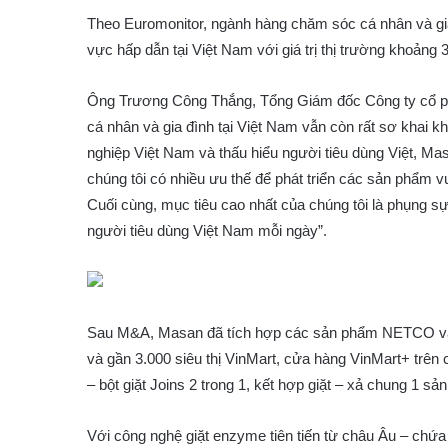
Theo Euromonitor, ngành hàng chăm sóc cá nhân và gi
vực hấp dẫn tại Việt Nam với giá trị thị trường khoảng 
Ông Trương Công Thắng, Tổng Giám đốc Công ty cổ p
cá nhân và gia đình tại Việt Nam vẫn còn rất sơ khai kh
nghiệp Việt Nam và thấu hiểu người tiêu dùng Việt, Ma
chúng tôi có nhiều ưu thế để phát triển các sản phẩm 
Cuối cùng, mục tiêu cao nhất của chúng tôi là phụng sự
người tiêu dùng Việt Nam mỗi ngày”.
Sau M&A, Masan đã tích hợp các sản phẩm NETCO vào 
và gần 3.000 siêu thị VinMart, cửa hàng VinMart+ trên
– bột giặt Joins 2 trong 1, kết hợp giặt – xả chung 1 sả
Với công nghệ giặt enzyme tiên tiến từ châu Âu – chứa