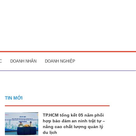
C
DOANH NHÂN
DOANH NGHIỆP
TIN MỚI
TP.HCM tổng kết 05 năm phối
hợp bảo đảm an ninh trật tự –
nâng cao chất lượng quản lý
du lịch