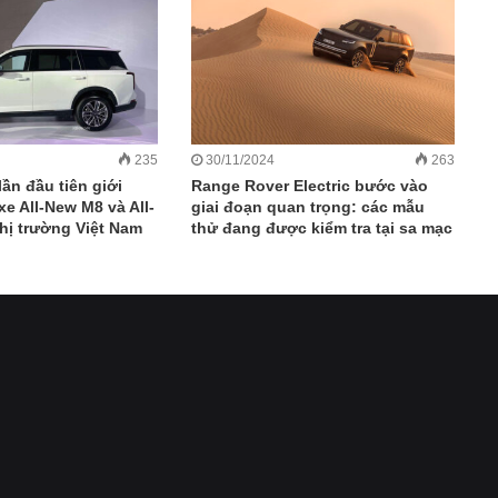
235
30/11/2024
263
n đầu tiên giới
Range Rover Electric bước vào
xe All-New M8 và All-
giai đoạn quan trọng: các mẫu
hị trường Việt Nam
thử đang được kiểm tra tại sa mạc