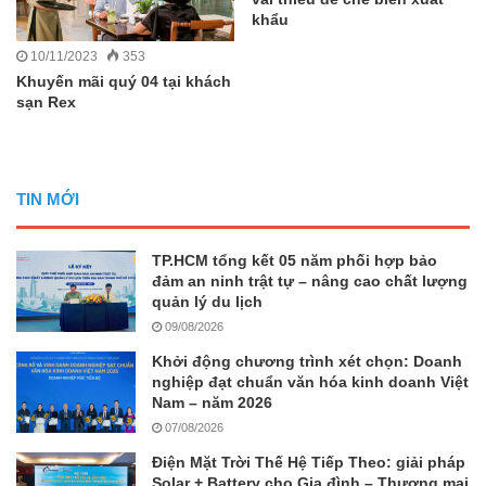
khẩu
10/11/2023
353
Khuyến mãi quý 04 tại khách
sạn Rex
TIN MỚI
TP.HCM tổng kết 05 năm phối hợp bảo
đảm an ninh trật tự – nâng cao chất lượng
quản lý du lịch
09/08/2026
Khởi động chương trình xét chọn: Doanh
nghiệp đạt chuẩn văn hóa kinh doanh Việt
Nam – năm 2026
07/08/2026
Điện Mặt Trời Thế Hệ Tiếp Theo: giải pháp
Solar + Battery cho Gia đình – Thương mại