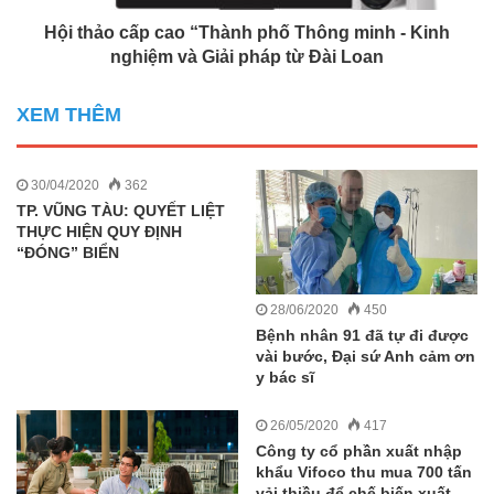
Hội thảo cấp cao “Thành phố Thông minh - Kinh
nghiệm và Giải pháp từ Đài Loan
XEM THÊM
30/04/2020
362
TP. VŨNG TÀU: QUYẾT LIỆT
THỰC HIỆN QUY ĐỊNH
“ĐÓNG” BIỂN
28/06/2020
450
Bệnh nhân 91 đã tự đi được
vài bước, Đại sứ Anh cảm ơn
y bác sĩ
26/05/2020
417
Công ty cổ phần xuất nhập
khẩu Vifoco thu mua 700 tấn
vải thiều để chế biến xuất