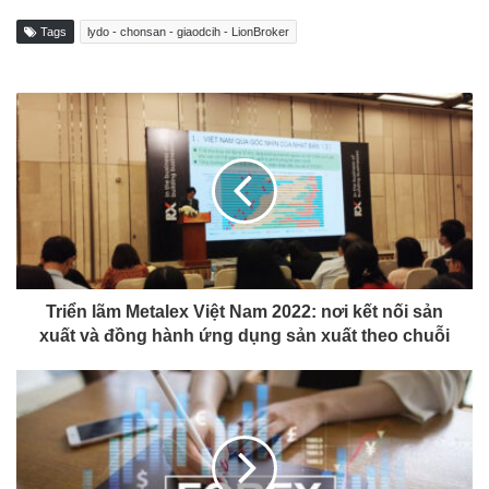
Tags
lydo - chonsan - giaodcih - LionBroker
Triển lãm Metalex Việt Nam 2022: nơi kết nối sản
xuất và đồng hành ứng dụng sản xuất theo chuỗi