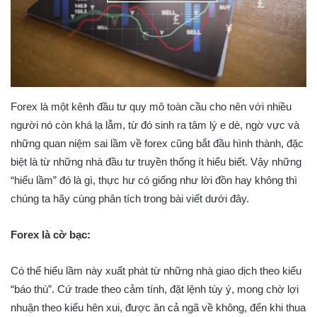
Forex là một kênh đầu tư quy mô toàn cầu cho nên với nhiều
người nó còn khá lạ lẫm, từ đó sinh ra tâm lý e dè, ngờ vực và
những quan niệm sai lầm về forex cũng bắt đầu hình thành, đặc
biệt là từ những nhà đầu tư truyền thống ít hiểu biết. Vậy những
“hiểu lầm” đó là gì, thực hư có giống như lời đồn hay không thì
chúng ta hãy cùng phân tích trong bài viết dưới đây.
Forex là cờ bạc:
Có thể hiểu lầm này xuất phát từ những nhà giao dịch theo kiểu
“báo thù”. Cứ trade theo cảm tính, đặt lệnh tùy ý, mong chờ lợi
nhuận theo kiểu hên xui, được ăn cả ngã về không, đến khi thua