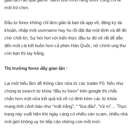
một trò chơi.
Đầu tư forex không chỉ đơn giản là bạn tải app về, đăng ký tài
khoản, nhập một username hay ho rồi đặt đại một lệnh và để đó
chờ chốt lời. Sự hời hợt với kiến thức đầu tư đó sẽ rất dễ dẫn
đến một cái kết buồn hơn cả phim Hàn Quốc, nữ chính ung thư
còn bạn thì tay trắng.
Thị trường forex đầy gian lận :
Lại một hiểu lầm dễ thông cảm nữa từ các trader F0. Nếu như
chúng ta search từ khóa “đầu tư forex” trên google thì chắc
chắn hơn một nửa kết quả trả về có đính kèm các từ khóa
mang tính cảnh báo như “mất trắng”, “ “lừa đảo”, “rủi ro”… Thực
trạng này xuất hiện khi ngày càng có nhiều sàn scam, nhiều nhà
môi giới không uy tín tiếp cận những con mồi mới.