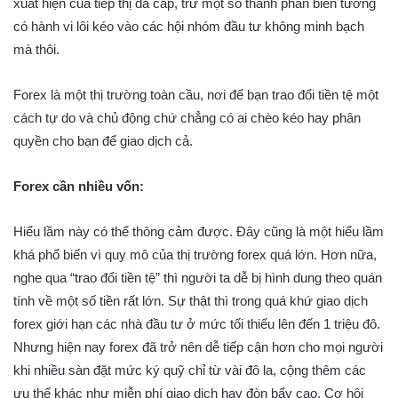
xuất hiện của tiếp thị đa cấp, trừ một số thành phần biến tướng
có hành vi lôi kéo vào các hội nhóm đầu tư không minh bạch
mà thôi.
Forex là một thị trường toàn cầu, nơi để bạn trao đổi tiền tệ một
cách tự do và chủ động chứ chẳng có ai chèo kéo hay phân
quyền cho bạn để giao dịch cả.
Forex cần nhiều vốn:
Hiểu lầm này có thể thông cảm được. Đây cũng là một hiểu lầm
khá phổ biến vì quy mô của thị trường forex quá lớn. Hơn nữa,
nghe qua “trao đổi tiền tệ” thì người ta dễ bị hình dung theo quán
tính về một số tiền rất lớn. Sự thật thì trong quá khứ giao dịch
forex giới hạn các nhà đầu tư ở mức tối thiểu lên đến 1 triệu đô.
Nhưng hiện nay forex đã trở nên dễ tiếp cận hơn cho mọi người
khi nhiều sàn đặt mức ký quỹ chỉ từ vài đô la, cộng thêm các
ưu thế khác như miễn phí giao dịch hay đòn bẩy cao. Cơ hội