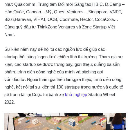
như: Qualcomm, Trung tâm Đổi mới Sáng tạo HBIC, D.Camp –
Hàn Quốc, Caocao – Mỹ, Quest Ventures – Singapore, VNPT,
Bizzi,Haravan, VIHAT, OCB, Coolmate, Hector, CocaCola…
Cùng quỹ đầu tư ThinkZone Ventures và Zone Startup Việt
Nam.
Sự kiện năm nay sẽ hội tụ các nguồn lực để giúp các
startup thổi bùng “ngọn lửa” chiếm lĩnh thị trường. Tham gia sự
kiện, các startup sẽ được trưng bày, giới thiệu, quảng bá sản
phẩm, trình diễn công nghệ của mình và pitching gọi
vốn đầu tư. Ngoài tham gia triển lãm;giới thiệu, trình diễn công
nghệ, kết nối tại sự kiện thì 100 startups trong nước và quốc tế
sẽ tranh tài tại Cuộc thi bánh xe
khởi nghiệp
Startup Wheel
2022.