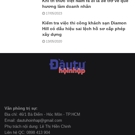
Khi trí thức Việt Nam ra đi là để trở về quê
hương làm doanh nhân
17/05/2023
Kiểm tra việc thi công khách sạn Diamon
Hill có dấu hiệu sai lệch hồ sơ cấp phép
xây dựng
13/05/2020
Văn phòng trị sự:
Địa chỉ: 46/1 Bà Điểm - Hóc Môn - TP.HCM
Email: dautuhoinhap@gmail.com
Phụ trách nội dung: Lê Thị Hiền Chinh
Liên hệ QC: 0898 413 904