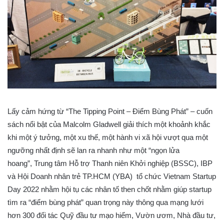
Lấy cảm hứng từ “The Tipping Point – Điểm Bùng Phát” – cuốn
sách nổi bật của Malcolm Gladwell giải thích một khoảnh khắc
khi một ý tưởng, một xu thế, một hành vi xã hội vượt qua một
ngưỡng nhất định sẽ lan ra nhanh như một “ngọn lửa
hoang”, Trung tâm Hỗ trợ Thanh niên Khởi nghiệp (BSSC), IBP
và Hội Doanh nhân trẻ TP.HCM (YBA) tổ chức Vietnam Startup
Day 2022 nhằm hội tụ các nhân tố then chốt nhằm giúp startup
tìm ra “điểm bùng phát” quan trọng này thông qua mạng lưới
hơn 300 đối tác Quỹ đầu tư mạo hiểm, Vườn ươm, Nhà đầu tư,