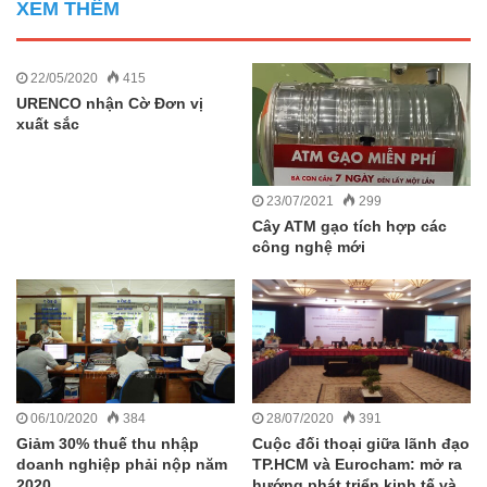
XEM THÊM
22/05/2020
415
URENCO nhận Cờ Đơn vị
xuất sắc
23/07/2021
299
Cây ATM gạo tích hợp các
công nghệ mới
06/10/2020
384
28/07/2020
391
Giảm 30% thuế thu nhập
Cuộc đối thoại giữa lãnh đạo
doanh nghiệp phải nộp năm
TP.HCM và Eurocham: mở ra
2020
hướng phát triển kinh tế và