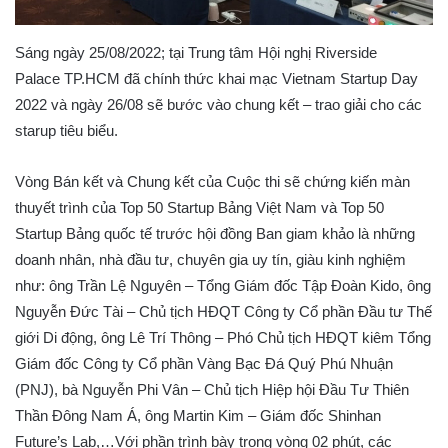
Sáng ngày 25/08/2022; tại Trung tâm Hội nghị Riverside
Palace TP.HCM đã chính thức khai mạc Vietnam Startup Day
2022 và ngày 26/08 sẽ bước vào chung kết – trao giải cho các
starup tiêu biểu.
Vòng Bán kết và Chung kết của Cuộc thi sẽ chứng kiến màn
thuyết trình của Top 50 Startup Bảng Việt Nam và Top 50
Startup Bảng quốc tế trước hội đồng Ban giam khảo là những
doanh nhân, nhà đầu tư, chuyên gia uy tín, giàu kinh nghiệm
như: ông Trần Lệ Nguyên – Tổng Giám đốc Tập Đoàn Kido, ông
Nguyễn Đức Tài – Chủ tịch HĐQT Công ty Cổ phần Đầu tư Thế
giới Di động, ông Lê Trí Thông – Phó Chủ tịch HĐQT kiêm Tổng
Giám đốc Công ty Cổ phần Vàng Bạc Đá Quý Phú Nhuận
(PNJ), bà Nguyễn Phi Vân – Chủ tịch Hiệp hội Đầu Tư Thiên
Thần Đông Nam Á, ông Martin Kim – Giám đốc Shinhan
Future’s Lab,…Với phần trình bày trong vòng 02 phút, các