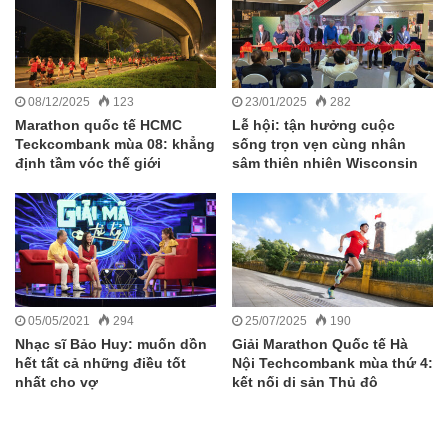
08/12/2025
123
23/01/2025
282
Marathon quốc tế HCMC
Lễ hội: tận hưởng cuộc
Teckcombank mùa 08: khẳng
sống trọn vẹn cùng nhân
định tầm vóc thế giới
sâm thiên nhiên Wisconsin
05/05/2021
294
25/07/2025
190
Nhạc sĩ Bảo Huy: muốn dồn
Giải Marathon Quốc tế Hà
hết tất cả những điều tốt
Nội Techcombank mùa thứ 4:
nhất cho vợ
kết nối di sản Thủ đô