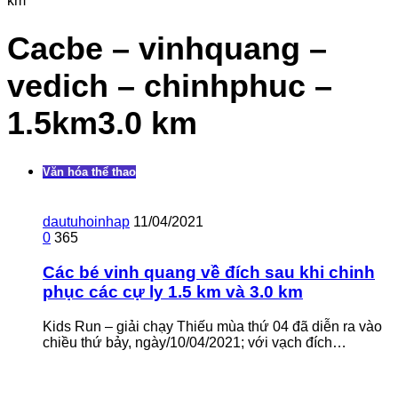
km
Cacbe – vinhquang –
vedich – chinhphuc –
1.5km3.0 km
Văn hóa thể thao
dautuhoinhap
11/04/2021
0
365
Các bé vinh quang về đích sau khi chinh
phục các cự ly 1.5 km và 3.0 km
Kids Run – giải chạy Thiếu mùa thứ 04 đã diễn ra vào
chiều thứ bảy, ngày/10/04/2021; với vạch đích…