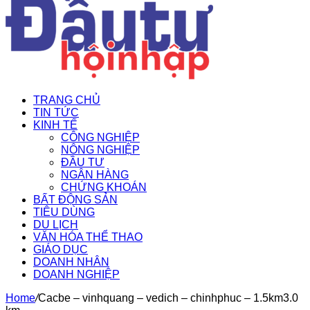
TRANG CHỦ
TIN TỨC
KINH TẾ
CÔNG NGHIỆP
NÔNG NGHIỆP
ĐẦU TƯ
NGÂN HÀNG
CHỨNG KHOÁN
BẤT ĐỘNG SẢN
TIÊU DÙNG
DU LỊCH
VĂN HÓA THỂ THAO
GIÁO DỤC
DOANH NHÂN
DOANH NGHIỆP
Home
/
Cacbe – vinhquang – vedich – chinhphuc – 1.5km3.0