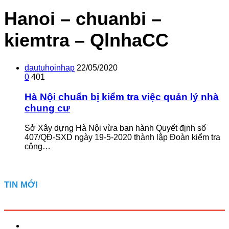
Hanoi – chuanbi –
kiemtra – QlnhaCC
dautuhoinhap
22/05/2020
0
401
Hà Nội chuẩn bị kiểm tra việc quản lý nhà
chung cư
Sở Xây dựng Hà Nội vừa ban hành Quyết định số
407/QĐ-SXD ngày 19-5-2020 thành lập Đoàn kiểm tra
công…
TIN MỚI