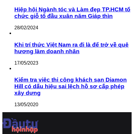
Hiệp hội Ngành tóc và Làm đẹp TP.HCM tổ
chức giỗ tổ đầu xuân năm Giáp thìn
28/02/2024
Khi trí thức Việt Nam ra đi là để trở về quê
hương làm doanh nhân
17/05/2023
Kiểm tra việc thi công khách sạn Diamon
Hill có dấu hiệu sai lệch hồ sơ cấp phép
xây dựng
13/05/2020