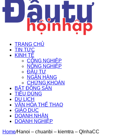
TRANG CHỦ
TIN TỨC
KINH TẾ
CÔNG NGHIỆP
NÔNG NGHIỆP
ĐẦU TƯ
NGÂN HÀNG
CHỨNG KHOÁN
BẤT ĐỘNG SẢN
TIÊU DÙNG
DU LỊCH
VĂN HÓA THỂ THAO
GIÁO DỤC
DOANH NHÂN
DOANH NGHIỆP
Home
/
Hanoi – chuanbi – kiemtra – QlnhaCC