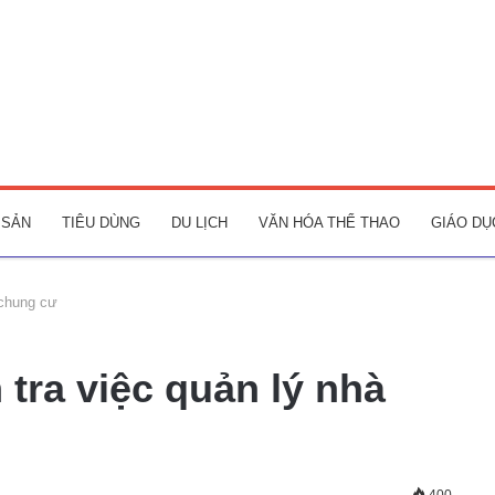
 SẢN
TIÊU DÙNG
DU LỊCH
VĂN HÓA THỂ THAO
GIÁO DỤ
 chung cư
 tra việc quản lý nhà