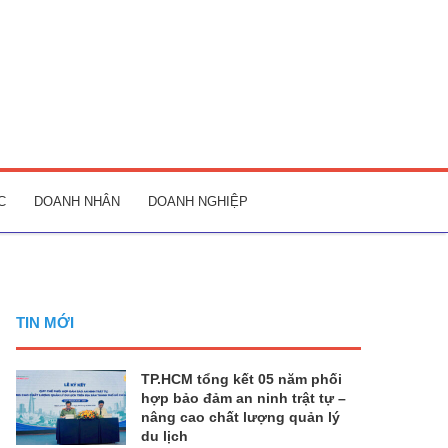
C
DOANH NHÂN
DOANH NGHIỆP
TIN MỚI
TP.HCM tổng kết 05 năm phối
hợp bảo đảm an ninh trật tự –
nâng cao chất lượng quản lý
du lịch