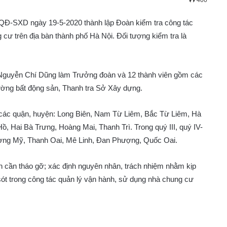
400
QĐ-SXD ngày 19-5-2020 thành lập Đoàn kiểm tra công tác
 cư trên địa bàn thành phố Hà Nội. Đối tượng kiểm tra là
Nguyễn Chí Dũng làm Trưởng đoàn và 12 thành viên gồm các
rường bất động sản, Thanh tra Sở Xây dựng.
ại các quận, huyện: Long Biên, Nam Từ Liêm, Bắc Từ Liêm, Hà
 Hai Bà Trưng, Hoàng Mai, Thanh Trì. Trong quý III, quý IV-
ương Mỹ, Thanh Oai, Mê Linh, Đan Phượng, Quốc Oai.
 cần tháo gỡ; xác định nguyên nhân, trách nhiệm nhằm kịp
sót trong công tác quản lý vận hành, sử dụng nhà chung cư