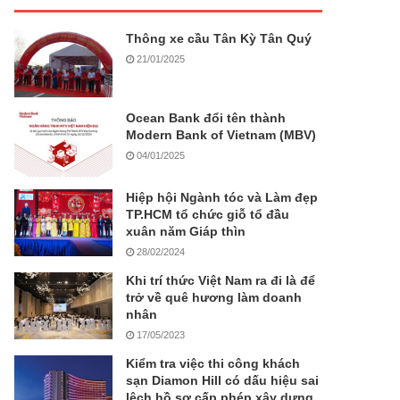
Thông xe cầu Tân Kỳ Tân Quý
21/01/2025
Ocean Bank đổi tên thành
Modern Bank of Vietnam (MBV)
04/01/2025
Hiệp hội Ngành tóc và Làm đẹp
TP.HCM tổ chức giỗ tổ đầu
xuân năm Giáp thìn
28/02/2024
Khi trí thức Việt Nam ra đi là để
trở về quê hương làm doanh
nhân
17/05/2023
Kiểm tra việc thi công khách
sạn Diamon Hill có dấu hiệu sai
lệch hồ sơ cấp phép xây dựng