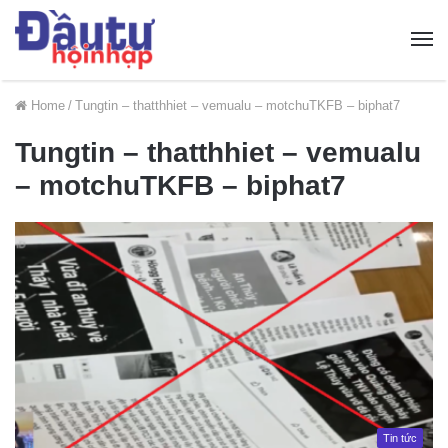
Home
/
Tungtin – thatthhiet – vemualu – motchuTKFB – biphat7
Tungtin – thatthhiet – vemualu
– motchuTKFB – biphat7
Tin tức