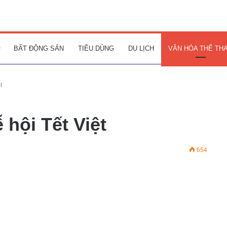
BẤT ĐỘNG SẢN
TIÊU DÙNG
DU LỊCH
VĂN HÓA THỂ TH
t
 hội Tết Việt
654