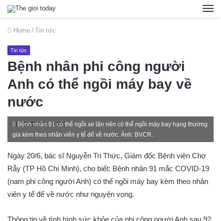
Home
/
Tin tức
Tin tức
Bệnh nhân phi công người
Anh có thể ngồi máy bay về
nước
21/06/2020
Bệnh nhân 91 có thể ngồi xe lăn nên có thể ngồi máy bay hạng thương
397
gia kèm theo nhân viên y tế để về nước. Ảnh: BVCR.
Ngày 20/6, bác sĩ Nguyễn Tri Thức, Giám đốc Bệnh viện Chợ
Rẫy (TP Hồ Chí Minh), cho biết: Bệnh nhân 91 mắc COVID-19
(nam phi công người Anh) có thể ngồi máy bay kèm theo nhân
viên y tế để về nước như nguyện vọng.
Thông tin về tình hình sức khỏe của phi công người Anh sau 92