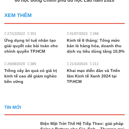
60 học bổng Chính phủ du học Lào năm 2020
XEM THÊM
27/12/2022
351
01/07/2023
266
Ứng dụng trí tuệ nhân tạo
Kinh tế 6 tháng: Tổng mức
giải quyết các bài toán cho
bán lẻ hàng hóa, doanh thu
chính quyền TP.HCM
dịch vụ tiêu dùng tăng 10,9%
26/08/2020
385
21/10/2024
211
Trồng cây ăn quả có giá trị
Khai mạc diễn đàn và Triển
kinh tế cao để giảm nghèo
lãm Kinh tế Xanh 2024 tại
bền vững
TP.HCM
TIN MỚI
Điện Mặt Trời Thế Hệ Tiếp Theo: giải pháp