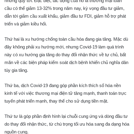
những quý tới. Đặc biệt, tác động của nó là thương mại toàn
cầu có thể giảm 13-32% trong năm nay, kỳ vọng đầu tư giảm,
dẫn tới giảm cầu xuất khẩu, giảm đầu tư FDI, giảm hỗ trợ phát
triển và giảm kiều hối.
Thứ hai là xu hướng chống toàn cầu hóa đang gia tăng. Mặc dù
đây không phải xu hướng mới, nhưng Covid-19 làm quá trình
này có xu hướng gia tăng do thay đổi nhận thức về tự chủ, bất
mãn về các biện pháp kiểm soát dịch bệnh khiến chủ nghĩa dân
túy gia tăng.
Thứ ba, dịch Covid-19 đang góp phần kích thích số hóa nền
kinh tế với việc thương mại điện tử tăng mạnh, thanh toán trực
tuyến phát triển mạnh, thay thế cho sử dụng tiền mặt.
Thứ tư là góp phần định hình lại chuỗi cung ứng và dòng đầu tư
do thay đổi nhận thức, từ chú trọng tối ưu hóa sang đa dạng hóa
nguồn cung.