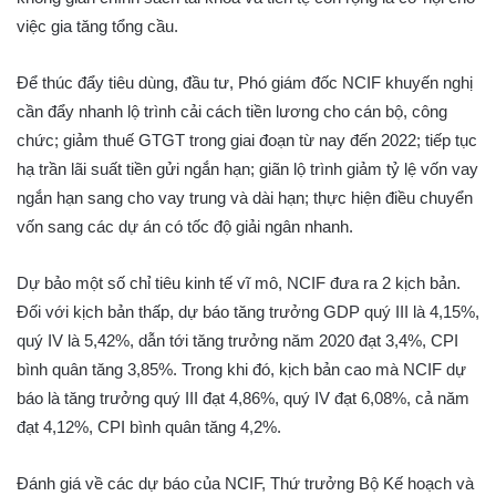
việc gia tăng tổng cầu.
Để thúc đẩy tiêu dùng, đầu tư, Phó giám đốc NCIF khuyến nghị
cần đẩy nhanh lộ trình cải cách tiền lương cho cán bộ, công
chức; giảm thuế GTGT trong giai đoạn từ nay đến 2022; tiếp tục
hạ trần lãi suất tiền gửi ngắn hạn; giãn lộ trình giảm tỷ lệ vốn vay
ngắn hạn sang cho vay trung và dài hạn; thực hiện điều chuyển
vốn sang các dự án có tốc độ giải ngân nhanh.
Dự bảo một số chỉ tiêu kinh tế vĩ mô, NCIF đưa ra 2 kịch bản.
Đối với kịch bản thấp, dự báo tăng trưởng GDP quý III là 4,15%,
quý IV là 5,42%, dẫn tới tăng trưởng năm 2020 đạt 3,4%, CPI
bình quân tăng 3,85%. Trong khi đó, kịch bản cao mà NCIF dự
báo là tăng trưởng quý III đạt 4,86%, quý IV đạt 6,08%, cả năm
đạt 4,12%, CPI bình quân tăng 4,2%.
Đánh giá về các dự báo của NCIF, Thứ trưởng Bộ Kế hoạch và