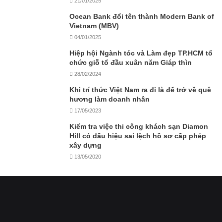
21/01/2025
Ocean Bank đổi tên thành Modern Bank of
Vietnam (MBV)
04/01/2025
Hiệp hội Ngành tóc và Làm đẹp TP.HCM tổ
chức giỗ tổ đầu xuân năm Giáp thìn
28/02/2024
Khi trí thức Việt Nam ra đi là để trở về quê
hương làm doanh nhân
17/05/2023
Kiểm tra việc thi công khách sạn Diamon
Hill có dấu hiệu sai lệch hồ sơ cấp phép
xây dựng
13/05/2020