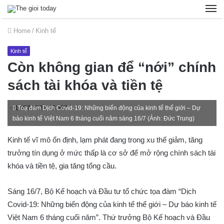
Home
/
Kinh tế
Kinh tế
Còn không gian để “nới” chính
sách tài khóa và tiền tệ
17/07/2020
Toạ đàm Dịch Covid-19: Những biến động của kinh tế thế giới – Dự
367
báo kinh tế Việt Nam 6 tháng cuối năm sáng 16/7 (Ảnh: Đức Trung)
Kinh tế vĩ mô ổn định, lạm phát đang trong xu thế giảm, tăng
trưởng tín dụng ở mức thấp là cơ sở để mở rộng chính sách tài
khóa và tiền tệ, gia tăng tổng cầu.
Sáng 16/7, Bộ Kế hoạch và Đầu tư tổ chức tọa đàm “Dịch
Covid-19: Những biến động của kinh tế thế giới – Dự báo kinh tế
Việt Nam 6 tháng cuối năm”. Thứ trưởng Bộ Kế hoạch và Đầu