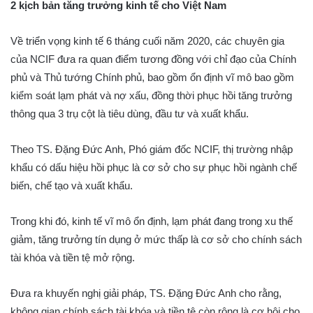
2 kịch bản tăng trưởng kinh tế cho Việt Nam
Về triển vọng kinh tế 6 tháng cuối năm 2020, các chuyên gia
của NCIF đưa ra quan điểm tương đồng với chỉ đạo của Chính
phủ và Thủ tướng Chính phủ, bao gồm ổn định vĩ mô bao gồm
kiểm soát lạm phát và nợ xấu, đồng thời phục hồi tăng trưởng
thông qua 3 trụ cột là tiêu dùng, đầu tư và xuất khẩu.
Theo TS. Đặng Đức Anh, Phó giám đốc NCIF, thị trường nhập
khẩu có dấu hiệu hồi phục là cơ sở cho sự phục hồi ngành chế
biến, chế tạo và xuất khẩu.
Trong khi đó, kinh tế vĩ mô ổn định, lạm phát đang trong xu thế
giảm, tăng trưởng tín dụng ở mức thấp là cơ sở cho chính sách
tài khóa và tiền tệ mở rộng.
Đưa ra khuyến nghị giải pháp, TS. Đặng Đức Anh cho rằng,
không gian chính sách tài khóa và tiền tệ còn rộng là cơ hội cho