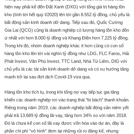
hiện nay phải kể đến Đất Xanh (DXG) với tổng giá trị hàng tồn
kho (tính tới hết quý I/2020) lên tới gần 8.552 tỷ đồng, chủ yếu là
bất động sản kinh doanh dở dang. Tiếp sau đó, Quốc Cường
Gia Lai (QCG) cũng là doanh nghiệp có lượng hàng tồn kho dồn
ứ nhất với hơn 8.000 tỷ đồng và Khang Điền hơn 7.225 tỷ đồng.
Trong khi đó, nhóm doanh nghiệp khác ít hơn cũng có con số
hàng tồn kho lên tới vài nghìn tỷ đồng như LDG, FLC Faros, Hải
Phát Invest, Văn Phú Invest, TTC Land, Nhà Từ Liêm, DIG với
chủ yếu là các tài sản kinh doanh dở dang và có xu hướng tăng
mạnh trở lại sau đợt dịch Covid-19 vừa qua.
Hàng tồn kho tích tụ, trong khi tổng nợ vay tiếp tục gia tăng
khiến các doanh nghiệp rơi vào trạng thái “bí bách” thanh khoản.
Riêng trong năm 2019, các doanh nghiệp bất động sản niêm yết
phải trả 13.689 tỷ đồng lãi vay, tăng hơn 34% so với năm 2018.
Đó là chưa kể con số lãi vay được vốn hóa vào dự án, đây là
phần chi phí “vô hình” đem lại những rủi ro đáng kể, nhưng