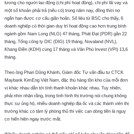
lương cho người lao động (chi phí hoạt động), chi phí lãi vay và
một số khoản phải trả (nếu có) trong năm nay, đồng thời nợ
ngắn hạn được cơ cấu giãn hoãn. Số liệu từ BSC cho thấy, 6
doanh nghiệp có thời gian duy trì hoạt động cao hơn trung bình
ngành gồm Nam Long (NLG) 47 tháng, Phát Đạt (PDR) gần 22
tháng, Tổng công ty DIC (DIG) 19 tháng, Novaland (NVL),
Khang Điền (KDH) cùng 17 tháng và Văn Phú Invest (VPI) 13,6
tháng.
Theo ông Phan Dũng Khánh, Giám đốc Tư vấn đầu tư CTCK
Maybank KimEng Việt Nam, đặc thù hàng tồn kho của mỗi đơn
vị khác nhau dẫn tới tính thanh khoản khác nhau. Tuy nhiên,
phải nhìn nhận rằng, trong tình hình thị trường nói chung không
thực sự ủng hộ, nhiều doanh nghiệp địa ốc và các thành viên thị
trường khác có tâm lý phòng thủ thì việc cạn dòng tiền là nguy
cơ hiển hiện ngay trước mắt.