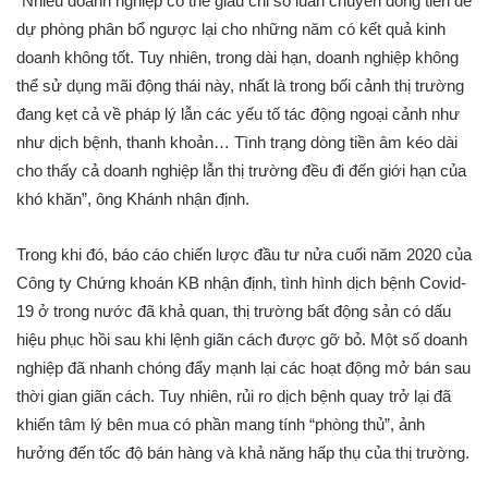
“Nhiều doanh nghiệp có thể giấu chỉ số luân chuyển dòng tiền để
dự phòng phân bổ ngược lại cho những năm có kết quả kinh
doanh không tốt. Tuy nhiên, trong dài hạn, doanh nghiệp không
thể sử dụng mãi động thái này, nhất là trong bối cảnh thị trường
đang kẹt cả về pháp lý lẫn các yếu tố tác động ngoại cảnh như
như dịch bệnh, thanh khoản… Tình trạng dòng tiền âm kéo dài
cho thấy cả doanh nghiệp lẫn thị trường đều đi đến giới hạn của
khó khăn”, ông Khánh nhận định.
Trong khi đó, báo cáo chiến lược đầu tư nửa cuối năm 2020 của
Công ty Chứng khoán KB nhận định, tình hình dịch bệnh Covid-
19 ở trong nước đã khả quan, thị trường bất động sản có dấu
hiệu phục hồi sau khi lệnh giãn cách được gỡ bỏ. Một số doanh
nghiệp đã nhanh chóng đẩy mạnh lại các hoạt động mở bán sau
thời gian giãn cách. Tuy nhiên, rủi ro dịch bệnh quay trở lại đã
khiến tâm lý bên mua có phần mang tính “phòng thủ”, ảnh
hưởng đến tốc độ bán hàng và khả năng hấp thụ của thị trường.