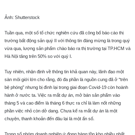
Ảnh: Shutterstock
Tuần qua, một số tổ chức nghiên cứu đã công bố báo cáo thị
trường bất động sản quý II với thông tin đáng mừng là trong quý
vừa qua, lượng sản phẩm chào báo ra thị trường tại TP.HCM và
Hà Nội tăng trên 50% so với quý I.
Tuy nhiên, nhận định về thông tin khả quan này, lãnh đạo một
sàn môi giới lớn cho rằng, đó đa phần là nguồn cung đã ở “trên
bệ phóng” nhưng bị đình lại trong giai đoạn Covid-19 còn hoành
hành ở nước ta. Việc ra mắt dự án, mở bán sản phẩm vào
tháng 5 và cao điểm là tháng 6 thực ra chỉ là làm nốt những
phần việc nhỏ còn dở dang. Chưa kể ra mắt dự án là một
chuyện, thanh khoản đến đâu lại là một ẩn số.
Trong số nhóm doanh nghiệp ứ đọng hàng tồn kho nhiều nhất