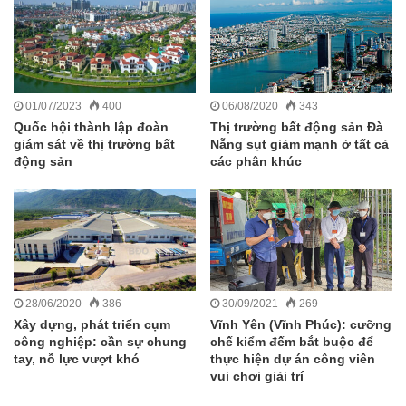
01/07/2023
400
06/08/2020
343
Quốc hội thành lập đoàn
Thị trường bất động sản Đà
giám sát về thị trường bất
Nẵng sụt giảm mạnh ở tất cả
động sản
các phân khúc
28/06/2020
386
30/09/2021
269
Xây dựng, phát triển cụm
Vĩnh Yên (Vĩnh Phúc): cưỡng
công nghiệp: cần sự chung
chế kiểm đếm bắt buộc để
tay, nỗ lực vượt khó
thực hiện dự án công viên
vui chơi giải trí