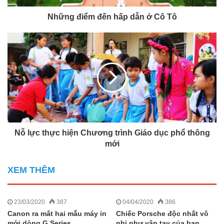
Những điểm đến hấp dẫn ở Cô Tô
Nỗ lực thực hiện Chương trình Giáo dục phổ thông
mới
XEM THÊM
23/03/2020
387
04/04/2020
386
Canon ra mắt hai mẫu máy in
Chiếc Porsche độc nhất vô
mới dòng G Series
nhị như vân tay của bạn