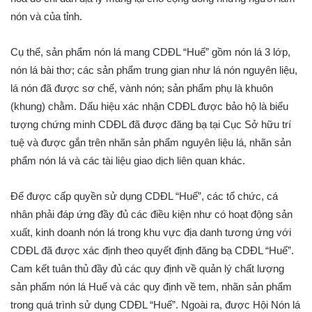
nón và của tỉnh.
Cụ thể, sản phẩm nón lá mang CDĐL “Huế” gồm nón lá 3 lớp,
nón lá bài thơ; các sản phẩm trung gian như lá nón nguyên liệu,
lá nón đã được sơ chế, vành nón; sản phẩm phụ là khuôn
(khung) chằm. Dấu hiệu xác nhận CDĐL được bảo hộ là biểu
tượng chứng minh CDĐL đã được đăng bạ tại Cục Sở hữu trí
tuệ và được gắn trên nhãn sản phẩm nguyên liệu lá, nhãn sản
phẩm nón lá và các tài liệu giao dịch liên quan khác.
Để được cấp quyền sử dụng CDĐL “Huế”, các tổ chức, cá
nhân phải đáp ứng đầy đủ các điều kiện như có hoạt động sản
xuất, kinh doanh nón lá trong khu vực địa danh tương ứng với
CDĐL đã được xác định theo quyết định đăng bạ CDĐL “Huế”.
Cam kết tuân thủ đầy đủ các quy định về quản lý chất lượng
sản phẩm nón lá Huế và các quy định về tem, nhãn sản phẩm
trong quá trình sử dụng CDĐL “Huế”. Ngoài ra, được Hội Nón lá