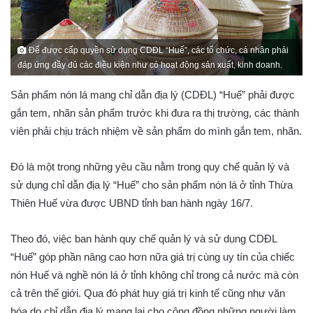
Để được cấp quyền sử dụng CDĐL “Huế”, các tổ chức, cá nhân phải
đáp ứng đầy đủ các điều kiện như có hoạt động sản xuất, kinh doanh.
Sản phẩm nón lá mang chỉ dẫn địa lý (CDĐL) “Huế” phải được
gắn tem, nhãn sản phẩm trước khi đưa ra thị trường, các thành
viên phải chịu trách nhiệm về sản phẩm do mình gắn tem, nhãn.
Đó là một trong những yêu cầu nằm trong quy chế quản lý và
sử dụng chỉ dẫn địa lý “Huế” cho sản phẩm nón lá ở tỉnh Thừa
Thiên Huế vừa được UBND tỉnh ban hành ngày 16/7.
Theo đó, việc ban hành quy chế quản lý và sử dụng CDĐL
“Huế” góp phần nâng cao hơn nữa giá trị cùng uy tín của chiếc
nón Huế và nghề nón lá ở tỉnh không chỉ trong cả nước mà còn
cả trên thế giới. Qua đó phát huy giá trị kinh tế cũng như văn
hóa do chỉ dẫn địa lý mang lại cho cộng đồng những người làm