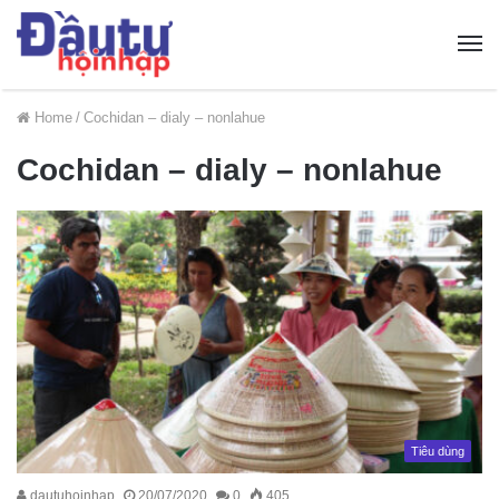
Home
/
Cochidan – dialy – nonlahue
Cochidan – dialy – nonlahue
Tiêu dùng
dautuhoinhap
20/07/2020
0
405