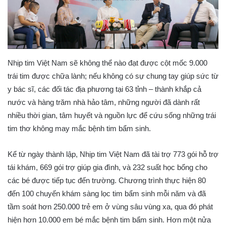
Nhịp tim Việt Nam sẽ không thể nào đạt được cột mốc 9.000
trái tim được chữa lành; nếu không có sự chung tay giúp sức từ
y bác sĩ, các đối tác địa phương tại 63 tỉnh – thành khắp cả
nước và hàng trăm nhà hảo tâm, những người đã dành rất
nhiều thời gian, tâm huyết và nguồn lực để cứu sống những trái
tim thơ không may mắc bệnh tim bẩm sinh.
Kể từ ngày thành lập, Nhịp tim Việt Nam đã tài trợ 773 gói hỗ trợ
tái khám, 669 gói trợ giúp gia đình, và 232 suất học bổng cho
các bé được tiếp tục đến trường. Chương trình thực hiện 80
đến 100 chuyến khám sàng lọc tim bẩm sinh mỗi năm và đã
tầm soát hơn 250.000 trẻ em ở vùng sâu vùng xa, qua đó phát
hiện hơn 10.000 em bé mắc bệnh tim bẩm sinh. Hơn một nửa