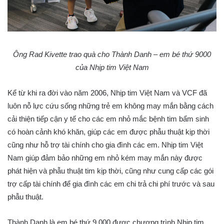
Ông Rad Kivette trao quà cho Thành Danh – em bé thứ 9000
của Nhịp tim Việt Nam
Kể từ khi ra đời vào năm 2006, Nhịp tim Việt Nam và VCF đã
luôn nỗ lực cứu sống những trẻ em không may mắn bằng cách
cải thiện tiếp cận y tế cho các em nhỏ mắc bệnh tim bẩm sinh
có hoàn cảnh khó khăn, giúp các em được phẫu thuật kịp thời
cũng như hỗ trợ tài chính cho gia đình các em. Nhịp tim Việt
Nam giúp đảm bảo những em nhỏ kém may mắn này được
phát hiện và phẫu thuật tim kịp thời, cũng như cung cấp các gói
trợ cấp tài chính để gia đình các em chi trả chi phí trước và sau
phẫu thuật.
Thành Danh là em bé thứ 9.000 được chương trình Nhịp tim