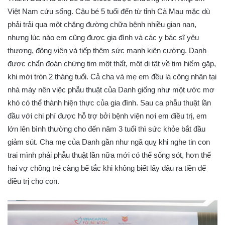
Việt Nam cứu sống. Cậu bé 5 tuổi đến từ tỉnh Cà Mau mặc dù
phải trải qua một chặng đường chữa bệnh nhiều gian nan,
nhưng lúc nào em cũng được gia đình và các y bác sĩ yêu
thương, động viên và tiếp thêm sức mạnh kiên cường. Danh
được chẩn đoán chứng tim một thất, một dị tật về tim hiếm gặp,
khi mới tròn 2 tháng tuổi. Cả cha và mẹ em đều là công nhân tại
nhà máy nên việc phẫu thuật của Danh giống như một ước mơ
khó có thể thành hiện thực của gia đình. Sau ca phẫu thuật lần
đầu với chi phí được hỗ trợ bởi bệnh viện nơi em điều trị, em
lớn lên bình thường cho đến năm 3 tuổi thì sức khỏe bắt đầu
giảm sút. Cha mẹ của Danh gần như ngã quỵ khi nghe tin con
trai mình phải phẫu thuật lần nữa mới có thể sống sót, hơn thế
hai vợ chồng trẻ càng bế tắc khi không biết lấy đâu ra tiền để
điều trị cho con.