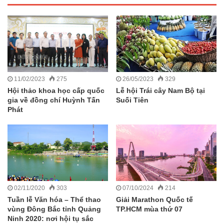
11/02/2023
275
26/05/2023
329
Hội thảo khoa học cấp quốc
Lễ hội Trái cây Nam Bộ tại
gia về đồng chí Huỳnh Tấn
Suối Tiên
Phát
02/11/2020
303
07/10/2024
214
Tuần lễ Văn hóa – Thể thao
Giải Marathon Quốc tế
vùng Đông Bắc tỉnh Quảng
TP.HCM mùa thứ 07
Ninh 2020: nơi hội tụ sắc