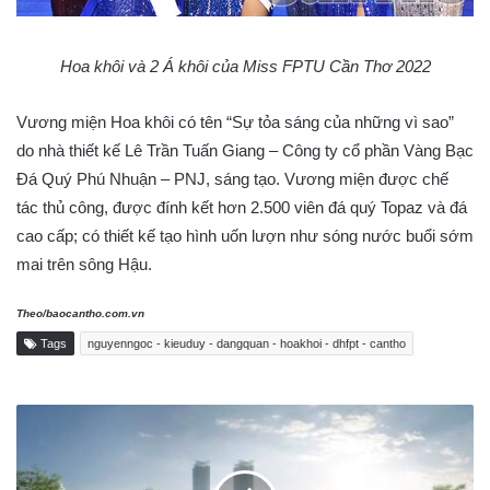
Hoa khôi và 2 Á khôi của Miss FPTU Cần Thơ 2022​
Vương miện Hoa khôi có tên “Sự tỏa sáng của những vì sao”
do nhà thiết kế Lê Trần Tuấn Giang – Công ty cổ phần Vàng Bạc
Đá Quý Phú Nhuận – PNJ, sáng tạo. Vương miện được chế
tác thủ công, được đính kết hơn 2.500 viên đá quý Topaz và đá
cao cấp; có thiết kế tạo hình uốn lượn như sóng nước buổi sớm
mai trên sông Hậu.
Theo/baocantho.com.vn
Tags
nguyenngoc - kieuduy - dangquan - hoakhoi - dhfpt - cantho