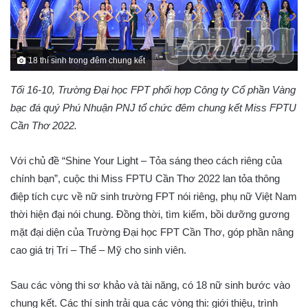
18 thí sinh trong đêm chung kết​
Tối 16-10, Trường Đại học FPT phối hợp Công ty Cổ phần Vàng
bạc đá quý Phú Nhuận PNJ tổ chức đêm chung kết Miss FPTU
Cần Thơ 2022.
Với chủ đề “Shine Your Light – Tỏa sáng theo cách riêng của
chính bạn”, cuộc thi Miss FPTU Cần Thơ 2022 lan tỏa thông
điệp tích cực về nữ sinh trường FPT nói riêng, phụ nữ Việt Nam
thời hiện đại nói chung. Đồng thời, tìm kiếm, bồi dưỡng gương
mặt đại diện của Trường Đại học FPT Cần Thơ, góp phần nâng
cao giá trị Trí – Thể – Mỹ cho sinh viên.
Sau các vòng thi sơ khảo và tài năng, có 18 nữ sinh bước vào
chung kết. Các thí sinh trải qua các vòng thi: giới thiệu, trình