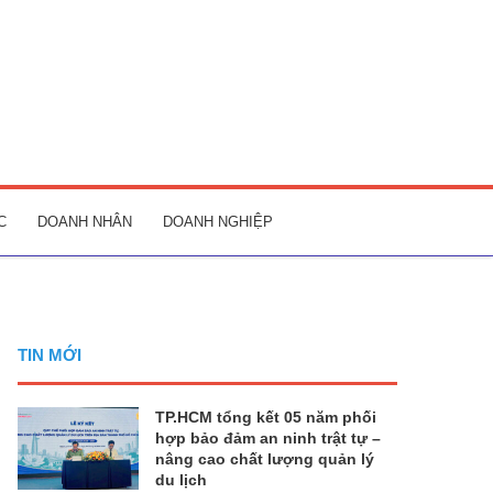
C
DOANH NHÂN
DOANH NGHIỆP
TIN MỚI
TP.HCM tổng kết 05 năm phối
hợp bảo đảm an ninh trật tự –
nâng cao chất lượng quản lý
du lịch