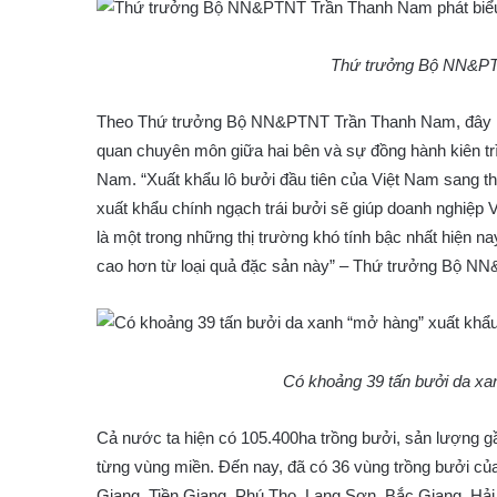
Thứ trưởng Bộ NN&PT
Theo Thứ trưởng Bộ NN&PTNT Trần Thanh Nam, đây là 
quan chuyên môn giữa hai bên và sự đồng hành kiên trì c
Nam. “Xuất khẩu lô bưởi đầu tiên của Việt Nam sang thị
xuất khẩu chính ngạch trái bưởi sẽ giúp doanh nghiệp 
là một trong những thị trường khó tính bậc nhất hiện n
cao hơn từ loại quả đặc sản này” – Thứ trưởng Bộ 
Có khoảng 39 tấn bưởi da xa
Cả nước ta hiện có 105.400ha trồng bưởi, sản lượng gầ
từng vùng miền. Đến nay, đã có 36 vùng trồng bưởi củ
Giang, Tiền Giang, Phú Thọ, Lạng Sơn, Bắc Giang, H