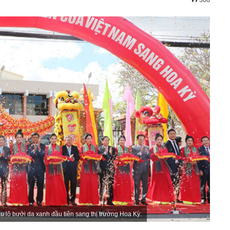
308
u lô bưởi da xanh đầu tiên sang thị trường Hoa Kỳ.