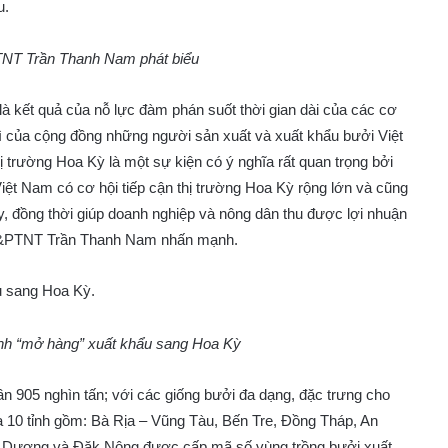
NT Trần Thanh Nam phát biểu
kết quả của nỗ lực đàm phán suốt thời gian dài của các cơ
ủa cộng đồng những người sản xuất và xuất khẩu bưởi Việt
 trường Hoa Kỳ là một sự kiện có ý nghĩa rất quan trọng bởi
Việt Nam có cơ hội tiếp cận thị trường Hoa Kỳ rộng lớn và cũng
ay, đồng thời giúp doanh nghiệp và nông dân thu được lợi nhuận
NN&PTNT Trần Thanh Nam nhấn mạnh.
nh “mở hàng” xuất khẩu sang Hoa Kỳ
n 905 nghìn tấn; với các giống bưởi đa dạng, đặc trưng cho
a 10 tỉnh gồm: Bà Rịa – Vũng Tàu, Bến Tre, Đồng Tháp, An
ải Dương và Đăk Nông được cấp mã số vùng trồng bưởi xuất