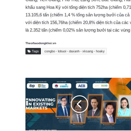
khẩu sang Hoa Kỳ với tổng diện tích 752ha (chiếm 0,71
13.105,6 tấn (chiếm 1,4 % tổng sản lượng bưởi của cả
với diện tích 156,76ha (chiếm 20,8% diện tích của cá
là 2.352 tấn (chiếm 0,02% sản lượng bưởi tại các vùng
Theo/baodongkhoi.vn
Tags
congbo - lobuoi - daxanh - xksang - hoaky