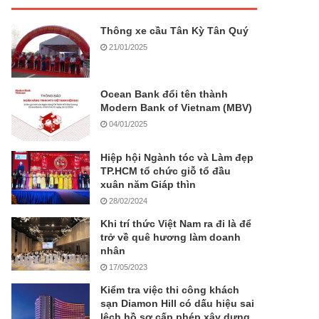
Thông xe cầu Tân Kỳ Tân Quý
21/01/2025
Ocean Bank đổi tên thành
Modern Bank of Vietnam (MBV)
04/01/2025
Hiệp hội Ngành tóc và Làm đẹp
TP.HCM tổ chức giỗ tổ đầu
xuân năm Giáp thìn
28/02/2024
Khi trí thức Việt Nam ra đi là để
trở về quê hương làm doanh
nhân
17/05/2023
Kiểm tra việc thi công khách
sạn Diamon Hill có dấu hiệu sai
lệch hồ sơ cấp phép xây dựng