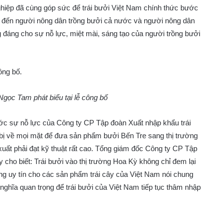
hiệp đã cùng góp sức để trái bưởi Việt Nam chính thức bước
ắc đến người nông dân trồng bưởi cả nước và người nông dân
 đáng cho sự nỗ lực, miệt mài, sáng tạo của người trồng bưởi
Ngọc Tam phát biểu tại lễ công bố
ớc sự nỗ lực của Công ty CP Tập đoàn Xuất nhập khẩu trái
 bị về mọi mặt để đưa sản phẩm bưởi Bến Tre sang thị trường
 xuất phải đạt kỹ thuật rất cao. Tổng giám đốc Công ty CP Tập
ho biết: Trái bưởi vào thị trường Hoa Kỳ không chỉ đem lại
ng uy tín cho các sản phẩm trái cây của Việt Nam nói chung
 nghĩa quan trọng để trái bưởi của Việt Nam tiếp tục thâm nhập