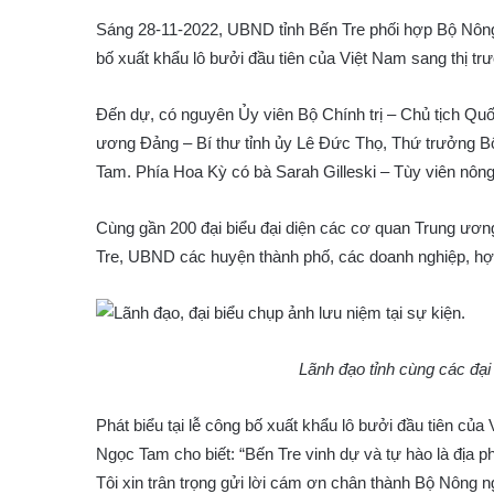
Sáng 28-11-2022, UBND tỉnh Bến Tre phối hợp Bộ Nông
bố xuất khẩu lô bưởi đầu tiên của Việt Nam sang thị t
Đến dự, có nguyên Ủy viên Bộ Chính trị – Chủ tịch Quố
ương Đảng – Bí thư tỉnh ủy Lê Đức Thọ, Thứ trưởng
Tam. Phía Hoa Kỳ có bà Sarah Gilleski – Tùy viên nông
Cùng gần 200 đại biểu đại diện các cơ quan Trung ương,
Tre, UBND các huyện thành phố, các doanh nghiệp, hợp
Lãnh đạo tỉnh cùng các đại
Phát biểu tại lễ công bố xuất khẩu lô bưởi đầu tiên củ
Ngọc Tam cho biết: “Bến Tre vinh dự và tự hào là địa
Tôi xin trân trọng gửi lời cám ơn chân thành Bộ Nông n