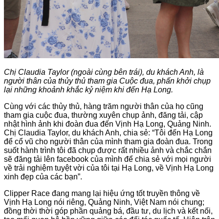
Chị Claudia Taylor (ngoài cùng bên trái), du khách Anh, là
người thân của thủy thủ tham gia Cuộc đua, phấn khởi chụp
lại những khoảnh khắc kỷ niệm khi đến Hạ Long.
Cùng với các thủy thủ, hàng trăm người thân của họ cũng
tham gia cuộc đua, thường xuyên chụp ảnh, đăng tải, cập
nhật hình ảnh khi đoàn đua đến Vịnh Hạ Long, Quảng Ninh.
Chị Claudia Taylor, du khách Anh, chia sẻ: “Tôi đến Hạ Long
để cổ vũ cho người thân của mình tham gia đoàn đua. Trong
suốt hành trình tôi đã chụp được rất nhiều ảnh và chắc chắn
sẽ đăng tải lên facebook của mình để chia sẻ với mọi người
về trải nghiệm tuyệt vời của tôi tại Hạ Long, về Vịnh Hạ Long
xinh đẹp của các bạn”.
Clipper Race đang mang lại hiệu ứng tốt truyền thông về
Vịnh Hạ Long nói riêng, Quảng Ninh, Việt Nam nói chung;
đồng thời thời góp phần quảng bá, đầu tư, du lịch và kết nối,