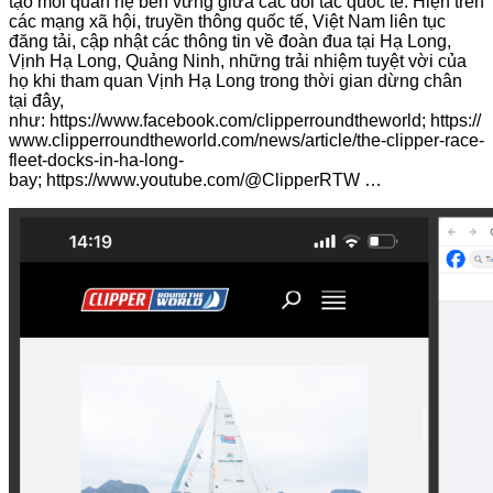
tạo mối quan hệ bền vững giữa các đối tác quốc tế. Hiện trên
các mạng xã hội, truyền thông quốc tế, Việt Nam liên tục
đăng tải, cập nhật các thông tin về đoàn đua tại Hạ Long,
Vịnh Hạ Long, Quảng Ninh, những trải nhiệm tuyệt vời của
họ khi tham quan Vịnh Hạ Long trong thời gian dừng chân
tại đây,
như: https://www.facebook.com/clipperroundtheworld; https://
www.clipperroundtheworld.com/news/article/the-clipper-race-
fleet-docks-in-ha-long-
bay; https://www.youtube.com/@ClipperRTW …