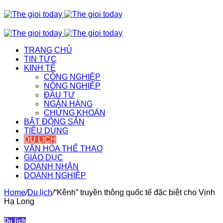
TRANG CHỦ
TIN TỨC
KINH TẾ
CÔNG NGHIỆP
NÔNG NGHIỆP
ĐẦU TƯ
NGÂN HÀNG
CHỨNG KHOÁN
BẤT ĐỘNG SẢN
TIÊU DÙNG
DU LỊCH
VĂN HÓA THỂ THAO
GIÁO DỤC
DOANH NHÂN
DOANH NGHIỆP
Home
/
Du lịch
/
“Kênh” truyền thông quốc tế đặc biệt cho Vịnh
Hạ Long
Du lịch