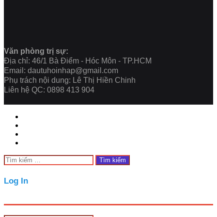
Văn phòng trị sự:
Địa chỉ: 46/1 Bà Điểm - Hóc Môn - TP.HCM
Email: dautuhoinhap@gmail.com
Phụ trách nội dung: Lê Thị Hiền Chinh
Liên hệ QC: 0898 413 904
Facebook
Twitter
WhatsApp
Telegram
Close
Tìm
kiếm
cho:
Close
Log In