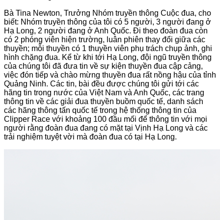
Bà Tina Newton, Trưởng Nhóm truyền thông Cuộc đua, cho
biết: Nhóm truyền thông của tôi có 5 người, 3 người đang ở
Hạ Long, 2 người đang ở Anh Quốc. Đi theo đoàn đua còn
có 2 phóng viên hiện trường, luân phiên thay đổi giữa các
thuyền; mỗi thuyền có 1 thuyền viên phụ trách chụp ảnh, ghi
hình chặng đua. Kể từ khi tới Hạ Long, đội ngũ truyền thông
của chúng tôi đã đưa tin về sự kiện thuyền đua cập cảng,
việc đón tiếp và chào mừng thuyền đua rất nồng hậu của tỉnh
Quảng Ninh. Các tin, bài đều được chúng tôi gửi tới các
hãng tin trong nước của Việt Nam và Anh Quốc, các trang
thông tin về các giải đua thuyền buồm quốc tế, danh sách
các hãng thông tấn quốc tế trong hệ thống thông tin của
Clipper Race với khoảng 100 đầu mối để thông tin với mọi
người rằng đoàn đua đang có mặt tại Vịnh Hạ Long và các
trải nghiệm tuyệt vời mà đoàn đua có tại Hạ Long.