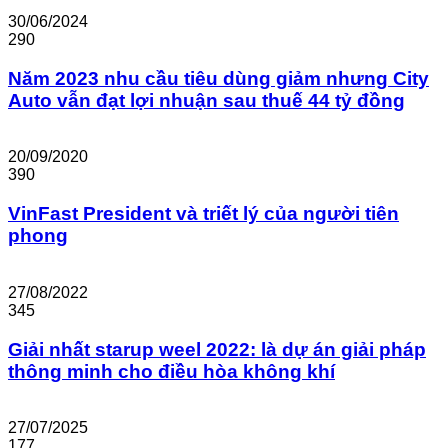
30/06/2024
290
Năm 2023 nhu cầu tiêu dùng giảm nhưng City
Auto vẫn đạt lợi nhuận sau thuế 44 tỷ đồng
20/09/2020
390
VinFast President và triết lý của người tiên
phong
27/08/2022
345
Giải nhất starup weel 2022: là dự án giải pháp
thông minh cho điều hòa không khí
27/07/2025
177