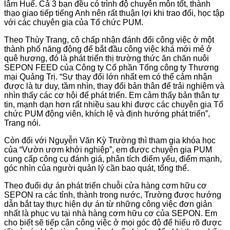
lâm Huế. Cả 3 bạn đều có trình độ chuyên môn tốt, thành
thạo giao tiếp tiếng Anh nên rất thuận lợi khi trao đổi, học tập
với các chuyên gia của Tổ chức PUM.
Theo Thùy Trang, cô chấp nhận đánh đổi công việc ở một
thành phố năng động để bắt đầu công việc khá mới mẻ ở
quê hương, đó là phát triển thị trường thức ăn chăn nuôi
SEPON FEED của Công ty Cổ phần Tổng công ty Thương
mại Quảng Trị. “Sự thay đổi lớn nhất em có thể cảm nhận
được là tư duy, tầm nhìn, thay đổi bản thân để trải nghiệm và
nhìn thấy các cơ hội để phát triển. Em cảm thấy bản thân tự
tin, mạnh dạn hơn rất nhiều sau khi được các chuyên gia Tổ
chức PUM động viên, khích lệ và định hướng phát triển”,
Trang nói.
Còn đối với Nguyễn Văn Kỳ Trường thì tham gia khóa học
của “Vườn ươm khởi nghiệp”, em được chuyên gia PUM
cung cấp công cụ đánh giá, phân tích điểm yếu, điểm mạnh,
góc nhìn của người quản lý cần bao quát, tổng thể.
Theo đuổi dự án phát triển chuỗi cửa hàng cơm hữu cơ
SEPON ra các tỉnh, thành trong nước, Trường được hướng
dẫn bắt tay thực hiện dự án từ những công việc đơn giản
nhất là phục vụ tại nhà hàng cơm hữu cơ của SEPON. Em
cho biết sẽ tiếp cận công việc ở mọi góc độ để hiểu rõ được