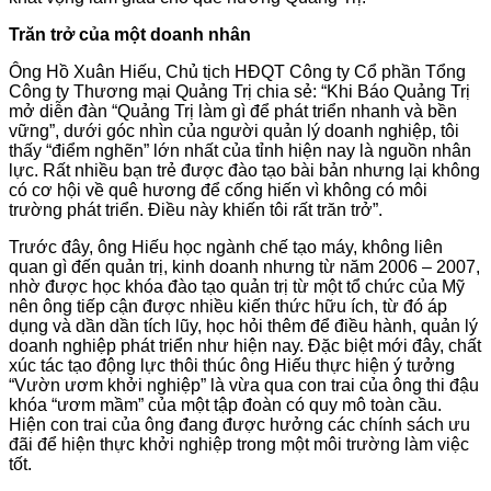
Trăn trở của một doanh nhân
Ông Hồ Xuân Hiếu, Chủ tịch HĐQT Công ty Cổ phần Tổng
Công ty Thương mại Quảng Trị chia sẻ: “Khi Báo Quảng Trị
mở diễn đàn “Quảng Trị làm gì để phát triển nhanh và bền
vững”, dưới góc nhìn của người quản lý doanh nghiệp, tôi
thấy “điểm nghẽn” lớn nhất của tỉnh hiện nay là nguồn nhân
lực. Rất nhiều bạn trẻ được đào tạo bài bản nhưng lại không
có cơ hội về quê hương để cống hiến vì không có môi
trường phát triển. Điều này khiến tôi rất trăn trở”.
Trước đây, ông Hiếu học ngành chế tạo máy, không liên
quan gì đến quản trị, kinh doanh nhưng từ năm 2006 – 2007,
nhờ được học khóa đào tạo quản trị từ một tổ chức của Mỹ
nên ông tiếp cận được nhiều kiến thức hữu ích, từ đó áp
dụng và dần dần tích lũy, học hỏi thêm để điều hành, quản lý
doanh nghiệp phát triển như hiện nay. Đặc biệt mới đây, chất
xúc tác tạo động lực thôi thúc ông Hiếu thực hiện ý tưởng
“Vườn ươm khởi nghiệp” là vừa qua con trai của ông thi đậu
khóa “ươm mầm” của một tập đoàn có quy mô toàn cầu.
Hiện con trai của ông đang được hưởng các chính sách ưu
đãi để hiện thực khởi nghiệp trong một môi trường làm việc
tốt.