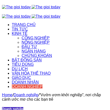
TRANG CHỦ
TIN TỨC
KINH TẾ
CÔNG NGHIỆP
NÔNG NGHIỆP
ĐẦU TƯ
NGÂN HÀNG
CHỨNG KHOÁN
BẤT ĐỘNG SẢN
TIÊU DÙNG
DU LỊCH
VĂN HÓA THỂ THAO
GIÁO DỤC
DOANH NHÂN
DOANH NGHIỆP
Home
/
Doanh nghiệp
/
“Vườn ươm khởi nghiệp”, nơi chắp
cánh ước mơ cho các bạn trẻ
Doanh nghiệp