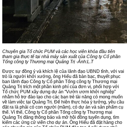
Chuyên gia Tổ chức PUM và các học viên khóa đầu tiên
tham gia thực tế tại nhà máy sản xuất của Công ty Cổ phần
Tổng công ty Thương mại Quảng Trị -Ảnh:L.T
Được sự đồng ý và khích lệ của lãnh đạo UBND tỉnh, với vai
trò là người khởi xướng, ông Hiếu đã bàn bạc, thuyết phục
ban lãnh đạo Công ty Cổ phần Tổng công ty Thương mại
Quảng Trị trích một phần kinh phí của đơn vị, phối hợp với
Tổ chức PUM xây dựng dự án “Vườn ươm khởi nghiệp”
nhằm hỗ trợ đào tạo cho các bạn trẻ tài năng có mong muốn
về làm việc tại Quảng Trị. Để hiện thực hóa ý tưởng, yêu cầu
đặt ra là phải có con người (mầm), có dự án và sản phẩm cụ
thể. Vì thế, Công ty Cổ phần Tổng công ty Thương mại
Quảng Trị đăng thông báo và mở hội đồng tuyển dụng, tìm
kiếm các ứng cử viên cho dự án. Ông Hiếu đã đặt hàng cho