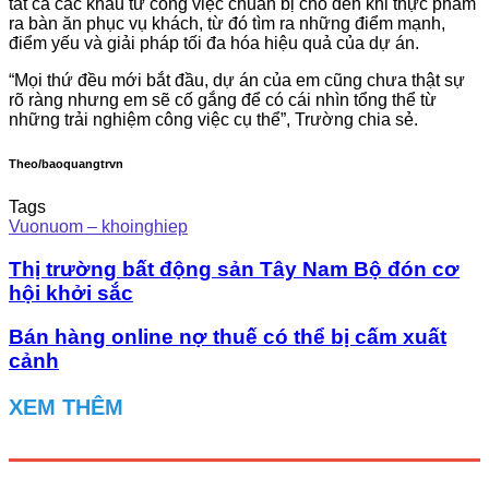
tất cả các khâu từ công việc chuẩn bị cho đến khi thực phẩm
ra bàn ăn phục vụ khách, từ đó tìm ra những điểm mạnh,
điểm yếu và giải pháp tối đa hóa hiệu quả của dự án.
“Mọi thứ đều mới bắt đầu, dự án của em cũng chưa thật sự
rõ ràng nhưng em sẽ cố gắng để có cái nhìn tổng thể từ
những trải nghiệm công việc cụ thể”, Trường chia sẻ.
Theo/baoquangtrvn
Tags
Vuonuom – khoinghiep
Thị trường bất động sản Tây Nam Bộ đón cơ
hội khởi sắc
Bán hàng online nợ thuế có thể bị cấm xuất
cảnh
XEM THÊM