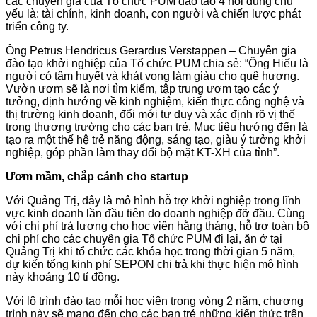
các chuyên gia của Tổ chức PUM đào tạo 4 nội dung chủ
yếu là: tài chính, kinh doanh, con người và chiến lược phát
triển công ty.
Ông Petrus Hendricus Gerardus Verstappen – Chuyên gia
đào tạo khởi nghiệp của Tổ chức PUM chia sẻ: “Ông Hiếu là
người có tâm huyết và khát vọng làm giàu cho quê hương.
Vườn ươm sẽ là nơi tìm kiếm, tập trung ươm tạo các ý
tưởng, định hướng về kinh nghiệm, kiến thực công nghệ và
thị trường kinh doanh, đổi mới tư duy và xác định rõ vị thế
trong thương trường cho các bạn trẻ. Mục tiêu hướng đến là
tạo ra một thế hệ trẻ năng động, sáng tạo, giàu ý tưởng khởi
nghiệp, góp phần làm thay đổi bộ mặt KT-XH của tỉnh”.
Ươm mầm, chắp cánh cho startup
Với Quảng Trị, đây là mô hình hỗ trợ khởi nghiệp trong lĩnh
vực kinh doanh lần đầu tiên do doanh nghiệp đỡ đầu. Cùng
với chi phí trả lương cho học viên hằng tháng, hỗ trợ toàn bộ
chi phí cho các chuyên gia Tổ chức PUM đi lại, ăn ở tại
Quảng Trị khi tổ chức các khóa học trong thời gian 5 năm,
dự kiến tổng kinh phí SEPON chi trả khi thực hiện mô hình
này khoảng 10 tỉ đồng.
Với lộ trình đào tạo mỗi học viên trong vòng 2 năm, chương
trình này sẽ mang đến cho các bạn trẻ những kiến thức trên