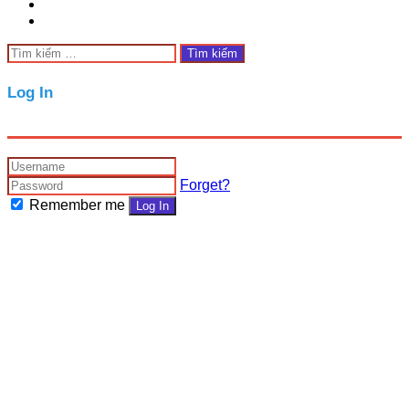
Tìm
kiếm
cho:
Close
Log In
Forget?
Remember me
Log In