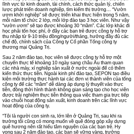
lĩnh vực từ kinh doanh, tài chính, cách thức quản lý, chiến
lược phát triển doanh nghiệp, tìm kiếm thị trường… “Vườn
ươm khởi nghiệp” sẽ được triển khai thực hiện trong 5 năm,
mỗi năm tổ chức 2 lớp, mỗi lớp đào tạo 3 học viên. Như vậy
“vườn ươm” sẽ tạo được khoảng 30 “mầm”. Các lớp khác đi
học phải tốn học phí, ở đây các bạn trẻ được công ty hỗ trợ
thu nhập từ 9-10 triệu đồng/người/tháng, hưởng đầy đủ các
chế độ, chính sách của Công ty Cổ phần Tổng công ty
thương mại Quảng Trị.
Sau 2 năm đào tạo, học viên sẽ được công ty hỗ trợ một
chuyến thực tế khoảng 10 ngày sang châu Âu tham quan
các nhà máy, xí nghiệp sản xuất ở nước ngoài để có thêm
kiến thức thực tiễn. Ngoài kinh phí đào tạo, SEPON tạo điều
kiện môi trường thực hành tại các đơn vị thành viên của tổng
công ty để các “mầm” dễ dàng áp dụng lý thuyết vào thực
tiễn, đồng thời hình thành không gian sáng tạo cho học viên
được trải nghiệm thực tiễn thông qua việc tham gia trực tiếp
vào chuỗi hoạt động sản xuất, kinh doanh trên các lĩnh vực
hoạt động của công ty.
“Tôi là người con sinh ra, lớn lên ở Quảng Trị, sau khi ra
trường tôi cũng có mong muốn về quê đóng góp xây dựng
quê hương nên rất hiểu tâm nguyện của các bạn trẻ. Hy
vọng sau 2 năm đào tạo, các bạn sẽ vững vàng, trưởng