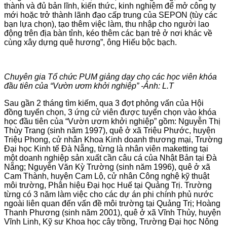
thành và đủ bản lĩnh, kiến thức, kinh nghiệm để mở công ty
mới hoặc trở thành lãnh đạo cấp trung của SEPON (tùy các
bạn lựa chọn), tạo thêm việc làm, thu nhập cho người lao
động trên địa bàn tỉnh, kéo thêm các bạn trẻ ở nơi khác về
cùng xây dựng quê hương”, ông Hiếu bộc bạch.
Chuyên gia Tổ chức PUM giảng dạy cho các học viên khóa
đầu tiên của “Vườn ươm khởi nghiệp” -Ảnh: L.T
Sau gần 2 tháng tìm kiếm, qua 3 đợt phỏng vấn của Hội
đồng tuyển chọn, 3 ứng cử viên được tuyển chọn vào khóa
học đầu tiên của “Vườn ươm khởi nghiệp” gồm: Nguyễn Thị
Thùy Trang (sinh năm 1997), quê ở xã Triệu Phước, huyện
Triệu Phong, cử nhân Khoa Kinh doanh thương mại, Trường
Đại học Kinh tế Đà Nẵng, từng là nhân viên maketting tại
một doanh nghiệp sản xuất cần câu cá của Nhật Bản tại Đà
Nẵng; Nguyễn Văn Kỳ Trường (sinh năm 1996), quê ở xã
Cam Thành, huyện Cam Lộ, cử nhân Công nghệ kỹ thuật
môi trường, Phân hiệu Đại học Huế tại Quảng Trị. Trường
từng có 3 năm làm việc cho các dự án phi chính phủ nước
ngoài liên quan đến vấn đề môi trường tại Quảng Trị; Hoàng
Thanh Phương (sinh năm 2001), quê ở xã Vĩnh Thủy, huyện
Vĩnh Linh, Kỹ sư Khoa học cây trồng, Trường Đại học Nông