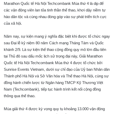
Marathon Quốc tế Hà Nội Techcombank Mùa thứ 4 là dịp để
các vận động viên lan tỏa tinh thần thể thao, khơi dậy niềm tự
hào dân tộc và cùng nhau đóng góp vào sự phát triển tích cực
của xã hội.
Năm nay, sự kiện mang ý nghĩa đặc biệt khi được tổ chức ngay
sau Đại lễ kỷ niệm 80 năm Cách mạng Tháng Tám và Quốc
khánh 2/9. Là sự kiện thể thao cộng đồng quy mô lớn đầu tiên
tại Thủ đô sau dấu mốc lịch sử trọng đại này, Giải Marathon
Quốc tế Hà Nội Techcombank Mùa thứ 4 được tổ chức bởi
Sunrise Events Vietnam, dưới sự chỉ đạo của Uỷ ban Nhân dân
Thành phố Hà Nội và Sở Văn hóa và Thể thao Hà Nội, cùng sự
đồng hành chiến lược từ Ngân hàng TMCP Kỹ Thương Việt
Nam (Techcombank), tiếp tục hành trình kết nối cộng đồng
thông qua thể thao.
Mùa giải thứ 4 được kỳ vọng quy tụ khoảng 13.000 vận động