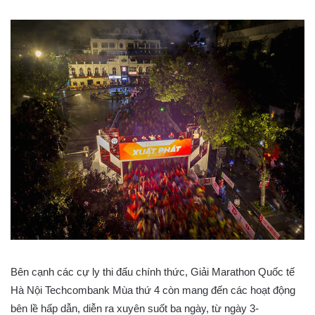
Bên cạnh các cự ly thi đấu chính thức, Giải Marathon Quốc tế
Hà Nội Techcombank Mùa thứ 4 còn mang đến các hoạt động
bên lề hấp dẫn, diễn ra xuyên suốt ba ngày, từ ngày 3-