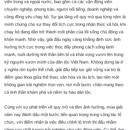
viên trong và ngoài nước, bao gồm cả các vận động viên
chuyên nghiệp, phong trào, người nổi tiếng, doanh nghiệp và
cộng đồng yêu chạy bộ. Sự gia tăng về quy mô qua từng năm là
minh chứng cho sự thay đổi tích cực trong nhận thức xã hội, khi
chạy bộ đang dần trở thành một phần của lối sống chủ động và
khỏe mạnh. Nhờ vậy, giải đấu ngày càng khẳng định sức ảnh
hưởng tích cực trong việc thúc đẩy phong cách sống lành
mạnh, nuôi dưỡng tinh thần bền bỉ và khát vọng vươn lên trong
kỷ nguyên vươn mình của dân tộc Việt Nam. Không dừng lại ở
ý nghĩa rèn luyện thể chất, giải đấu tiếp tục giữ vững vai trò là
điểm giao thoa giữa thể thao, văn hóa và du lịch, tạo nên một
không gian trải nghiệm trọn vẹn, nơi mỗi bước chân mang theo
cả tinh thần khám phá và niềm tự hào dân tộc.
Cùng với sự phát triển về quy mô và tầm ảnh hưởng, mùa giải
năm nay đánh dấu một bước tiến quan trọng trong công tác tổ
chức, với điểm nhấn là việc điều chỉnh lộ trình thi đấu nhằm
nâng cao chất lượng trải nghiệm cho vận động viên. Cụ thể, hai