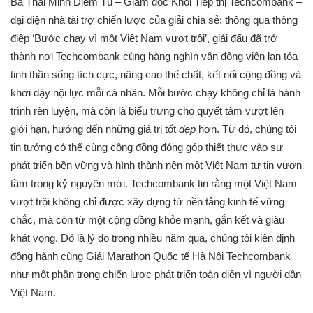
Bà Thái Minh Diễm Tú – Giám đốc Khối Tiếp thị Techcombank –
đại diện nhà tài trợ chiến lược của giải chia sẻ: thông qua thông
điệp ‘Bước chạy vì một Việt Nam vượt trội’, giải đấu đã trở
thành nơi Techcombank cùng hàng nghìn vận động viên lan tỏa
tinh thần sống tích cực, nâng cao thể chất, kết nối cộng đồng và
khơi dậy nội lực mỗi cá nhân. Mỗi bước chạy không chỉ là hành
trình rèn luyện, mà còn là biểu trưng cho quyết tâm vượt lên
giới hạn, hướng đến những giá trị tốt
đẹp
hơn. Từ đó, chúng tôi
tin tưởng có thể cùng cộng đồng đóng góp thiết thực vào sự
phát triển bền vững và hình thành nên một Việt Nam tự tin vươn
tầm trong kỷ nguyên mới. Techcombank tin rằng một Việt Nam
vượt trội không chỉ được xây dựng từ nền tảng kinh tế vững
chắc, mà còn từ một cộng đồng khỏe mạnh, gắn kết và giàu
khát vọng. Đó là lý do trong nhiều năm qua, chúng tôi kiên định
đồng hành cùng Giải Marathon Quốc tế Hà Nội Techcombank
như một phần trong chiến lược phát triển toàn diện vì người dân
Việt Nam.