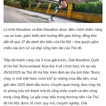
Lộ trình Marathon và Bán Marathon được điều chỉnh nhằm nâng
cao an toàn, giảm thiểu ảnh hưởng đến giao thông, đồng thời
dẫn lối qua 37 địa danh tiêu biểu của Hà Nội – hòa quyện giữa
chiều sâu lịch sử và nhịp sống hiện đại của Thủ đô.
Tiếp nối thành công của 3 mùa giải trước, Giải Marathon Quốc
tế Hà Nội Techcombank Mùa thứ 4 sẽ chính thức trở lại vào
05/10/2025 tại Thủ đô Hà Nội. Kiên định lan tỏa tinh thần “Bước
chạy vì một Việt Nam vượt trội” từ những mùa đầu tiên, mùa
giải năm 2025 đánh dấu bước chuyển quan trọng, đưa chạy bộ
từ phong trào trở thành một lối sống khỏe mạnh và bền vững
trong cộng đồng. Là giải chạy biểu trưng thường niên của Thủ
đô Hà Nội, được tổ chức quy mô, chuyên nghiệp, Giải